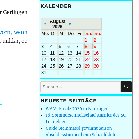
KALENDER
r Gerlingen
August
«
»
2026
 vorn, wenn
Mo.
Di.
Mi.
Do.
Fr.
Sa.
So.
1
2
t unklar, ob
3
4
5
6
7
8
9
10
11
12
13
14
15
16
17
18
19
20
21
22
23
24
25
26
27
28
29
30
31
SU
Suchen
nach:
NEUESTE BEITRÄGE
WAM-Finale 2026 in Nürtingen
16. Sommerschnellschachturnier des SC
Leinfelden
Guido Steinmassl gewinnt Saison-
Abschlussturnier beim Schachklub