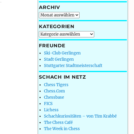
ARCHIV
Archiv
KATEGORIEN
Kategorien
FREUNDE
Ski-Club Gerlingen
Stadt Gerlingen
Stuttgarter Stadtmeisterschaft
SCHACH IM NETZ
Chess Tigers
Chess.Com
Chessbase
FICS
Lichess
Schachkuriositäten – von Tim Krabbé
The Chess Café
The Week in Chess