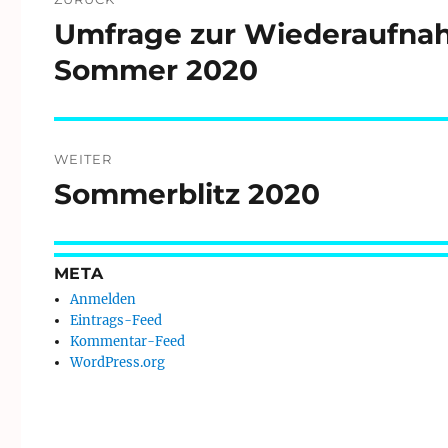
Umfrage zur Wiederaufnah
Vorheriger
Beitrag:
Sommer 2020
WEITER
Sommerblitz 2020
Nächster
Beitrag:
META
Anmelden
Eintrags-Feed
Kommentar-Feed
WordPress.org