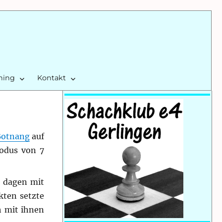
ining
Kontakt
Botnang
auf
Modus von 7
g dagen mit
kten setzte
h mit ihnen