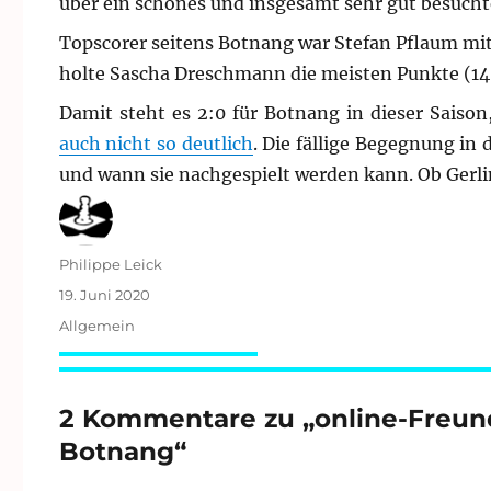
über ein schönes und insgesamt sehr gut besucht
Topscorer seitens Botnang war Stefan Pflaum mit 
holte Sascha Dreschmann die meisten Punkte (14
Damit steht es 2:0 für Botnang in dieser Saiso
auch nicht so deutlich
. Die fällige Begegnung in 
und wann sie nachgespielt werden kann. Ob Gerli
Autor
Philippe Leick
Veröffentlicht
19. Juni 2020
am
Kategorien
Allgemein
2 Kommentare zu „online-Freun
Botnang“