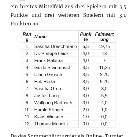
ein breites Mittelfeld aus drei Spielern mit 3,5
Punkte und drei weiteren Spielern mit 3,0
Punkten an:
Ran
Punk
Feinwert
Name
g
te
ung
1
Sascha Dreschmann
5,5
19,75
2
Dr. Philippe Leick
4,0
13
3
Frank Halama
4,0
7
4
Guido Steinmassl
3,5
11,25
5
Ulrich Grosch
3,5
9,75
6
Erik Reder
3,5
5,75
7
Sascha Grob
3,0
8,0
8
Justus Lang
3,0
5,5
9
Wolfgang Bartusch
3,0
4,0
10
Harald Ellinger
2,0
1,0
11
Klaus Wiesner
1,0
0,0
12
Thomas Mennitti
0,0
0,0
Da das Sommerblitzturnier als Online-Turnier