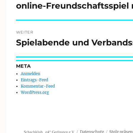
online-Freundschaftsspiel
Vorheriger
Beitrag:
WEITER
Spielabende und Verbandsspi
Nächster
Beitrag:
META
Anmelden
Eintrags-Feed
Kommentar-Feed
WordPress.org
Datenschutz
Stolz präsen
Schachklub „e4“ Gerlingen e.V.