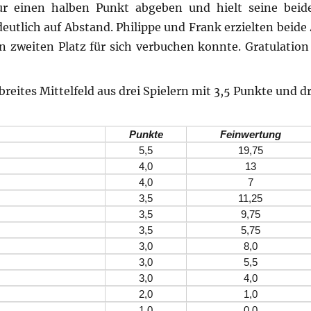
ur einen halben Punkt abgeben und hielt seine beid
eutlich auf Abstand. Philippe und Frank erzielten beide
 zweiten Platz für sich verbuchen konnte. Gratulation 
breites Mittelfeld aus drei Spielern mit 3,5 Punkte und d
Punkte
Feinwertung
5,5
19,75
4,0
13
4,0
7
3,5
11,25
3,5
9,75
3,5
5,75
3,0
8,0
3,0
5,5
3,0
4,0
2,0
1,0
1,0
0,0