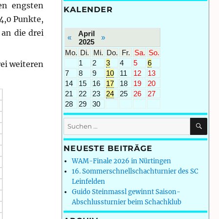
en engsten
KALENDER
 4,0 Punkte,
an die drei
April
«
»
2025
Mo.
Di.
Mi.
Do.
Fr.
Sa.
So.
1
2
3
4
5
6
rei weiteren
7
8
9
10
11
12
13
14
15
16
17
18
19
20
21
22
23
24
25
26
27
28
29
30
SU
Suchen
nach:
NEUESTE BEITRÄGE
WAM-Finale 2026 in Nürtingen
16. Sommerschnellschachturnier des SC
Leinfelden
Guido Steinmassl gewinnt Saison-
Abschlussturnier beim Schachklub