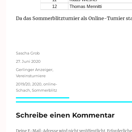
12
Thomas Mennitti
Da das Sommerblitzturnier als Online-Turnier stat
Autor
Sascha Grob
Veröffentlicht
27. Juni 2020
am
Kategorien
Gerlinger Anzeiger
,
Vereinsturniere
Schlagwörter
2019/20
,
2020
,
online-
Schach
,
Sommerblitz
Schreibe einen Kommentar
Deine E-Mail-Adresse wird nicht veröffentlicht.
Erforderliche