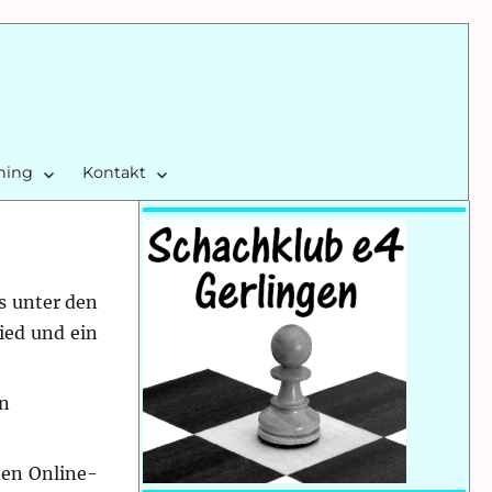
ining
Kontakt
s unter den
ied und ein
en
ten Online-