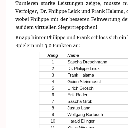
Turnieren starke Leistungen zeigte, musste n
Verfolger, Dr. Philippe Leick und Frank Halama, d
wobei Philippe mit der besseren Feinwertung den
auf dem virtuellen Siegertreppchen!
Knapp hinter Philippe und Frank schloss sich ein 
Spielern mit 3,0 Punkten an:
Rang
Name
1
Sascha Dreschmann
2
Dr. Philippe Leick
3
Frank Halama
4
Guido Steinmassl
5
Ulrich Grosch
6
Erik Reder
7
Sascha Grob
8
Justus Lang
9
Wolfgang Bartusch
10
Harald Ellinger
11
Klaus Wiesner