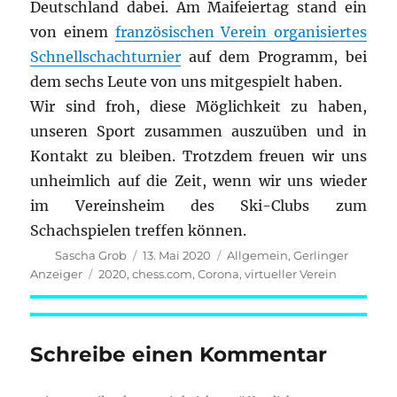
Deutschland dabei. Am Maifeiertag stand ein
von einem
französischen Verein organisiertes
Schnellschachturnier
auf dem Programm, bei
dem sechs Leute von uns mitgespielt haben.
Wir sind froh, diese Möglichkeit zu haben,
unseren Sport zusammen auszuüben und in
Kontakt zu bleiben. Trotzdem freuen wir uns
unheimlich auf die Zeit, wenn wir uns wieder
im Vereinsheim des Ski-Clubs zum
Schachspielen treffen können.
Autor
Veröffentlicht
Kategorien
Sascha Grob
13. Mai 2020
Allgemein
,
Gerlinger
am
Schlagwörter
Anzeiger
2020
,
chess.com
,
Corona
,
virtueller Verein
Schreibe einen Kommentar