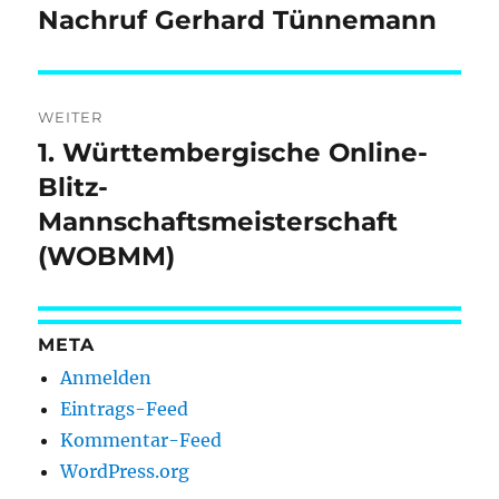
Nachruf Gerhard Tünnemann
Vorheriger
Beitrag:
WEITER
1. Württembergische Online-
Nächster
Beitrag:
Blitz-
Mannschaftsmeisterschaft
(WOBMM)
META
Anmelden
Eintrags-Feed
Kommentar-Feed
WordPress.org