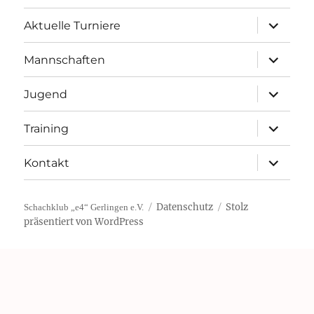
Unterme
Aktuelle Turniere
öffnen
Unterme
Mannschaften
öffnen
Unterme
Jugend
öffnen
Unterme
Training
öffnen
Unterme
Kontakt
öffnen
Datenschutz
Stolz
Schachklub „e4“ Gerlingen e.V.
präsentiert von WordPress