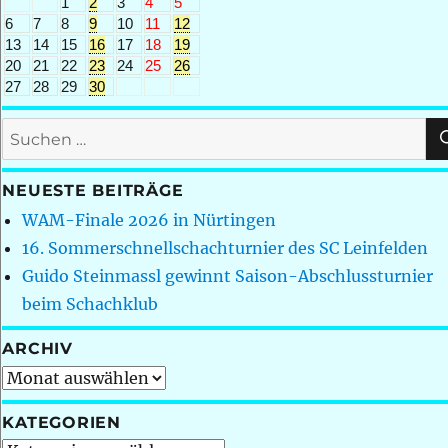
1
2
3
4
5
6
7
8
9
10
11
12
13
14
15
16
17
18
19
20
21
22
23
24
25
26
27
28
29
30
Suchen
nach:
NEUESTE BEITRÄGE
WAM-Finale 2026 in Nürtingen
16. Sommerschnellschachturnier des SC Leinfelden
Guido Steinmassl gewinnt Saison-Abschlussturnier
beim Schachklub
ARCHIV
Archiv
KATEGORIEN