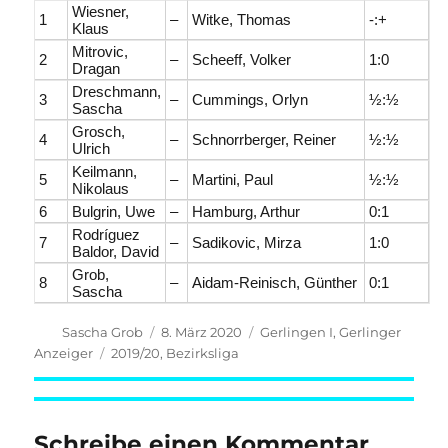
Wiesner,
1
–
Witke, Thomas
-:+
Klaus
Mitrovic,
2
–
Scheeff, Volker
1:0
Dragan
Dreschmann,
3
–
Cummings, Orlyn
½:½
Sascha
Grosch,
4
–
Schnorrberger, Reiner
½:½
Ulrich
Keilmann,
5
–
Martini, Paul
½:½
Nikolaus
6
Bulgrin, Uwe
–
Hamburg, Arthur
0:1
Rodríguez
7
–
Sadikovic, Mirza
1:0
Baldor, David
Grob,
8
–
Aidam-Reinisch, Günther
0:1
Sascha
Autor
Veröffentlicht
Kategorien
Sascha Grob
8. März 2020
Gerlingen I
,
Gerlinger
am
Schlagwörter
Anzeiger
2019/20
,
Bezirksliga
Schreibe einen Kommentar