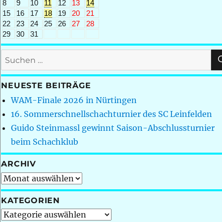
8
9
10
11
12
13
14
15
16
17
18
19
20
21
22
23
24
25
26
27
28
29
30
31
Suchen
nach:
NEUESTE BEITRÄGE
WAM-Finale 2026 in Nürtingen
16. Sommerschnellschachturnier des SC Leinfelden
Guido Steinmassl gewinnt Saison-Abschlussturnier
beim Schachklub
ARCHIV
Archiv
KATEGORIEN
Kategorien