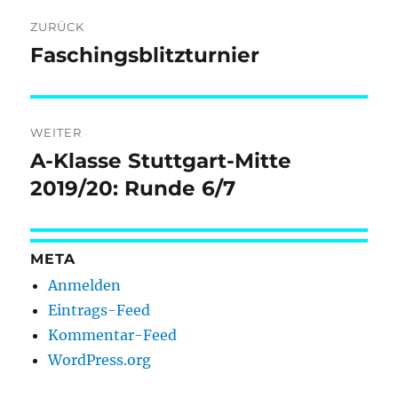
Beitragsnavigation
ZURÜCK
Faschingsblitzturnier
Vorheriger
Beitrag:
WEITER
A-Klasse Stuttgart-Mitte
Nächster
Beitrag:
2019/20: Runde 6/7
META
Anmelden
Eintrags-Feed
Kommentar-Feed
WordPress.org