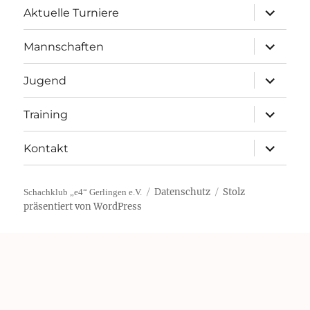
Unterme
Aktuelle Turniere
öffnen
Unterme
Mannschaften
öffnen
Unterme
Jugend
öffnen
Unterme
Training
öffnen
Unterme
Kontakt
öffnen
Datenschutz
Stolz
Schachklub „e4“ Gerlingen e.V.
präsentiert von WordPress