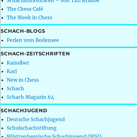
Schachkuriositäten – von Tim Krabbé
The Chess Café
The Week in Chess
SCHACH-BLOGS
Perlen vom Bodensee
SCHACH-ZEITSCHRIFTEN
Kaissiber
Karl
New in Chess
Schach
Schach Magazin 64
SCHACHJUGEND
Deutsche Schachjugend
Schulschachstiftung
Württenbergische Schachjugend (WSJ)