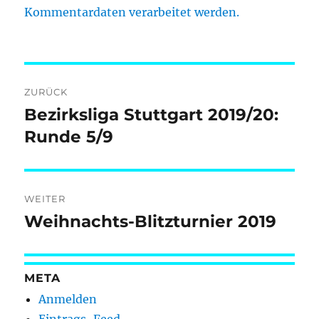
Kommentardaten verarbeitet werden.
Beitragsnavigation
ZURÜCK
Bezirksliga Stuttgart 2019/20:
Vorheriger
Beitrag:
Runde 5/9
WEITER
Weihnachts-Blitzturnier 2019
Nächster
Beitrag:
META
Anmelden
Eintrags-Feed