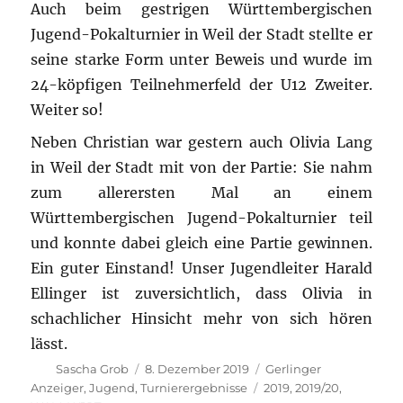
Auch beim gestrigen Württembergischen
Jugend-Pokalturnier in Weil der Stadt stellte er
seine starke Form unter Beweis und wurde im
24-köpfigen Teilnehmerfeld der U12 Zweiter.
Weiter so!
Neben Christian war gestern auch Olivia Lang
in Weil der Stadt mit von der Partie: Sie nahm
zum allerersten Mal an einem
Württembergischen Jugend-Pokalturnier teil
und konnte dabei gleich eine Partie gewinnen.
Ein guter Einstand! Unser Jugendleiter Harald
Ellinger ist zuversichtlich, dass Olivia in
schachlicher Hinsicht mehr von sich hören
lässt.
Autor
Veröffentlicht
Kategorien
Sascha Grob
8. Dezember 2019
Gerlinger
am
Schlagwörter
Anzeiger
,
Jugend
,
Turnierergebnisse
2019
,
2019/20
,