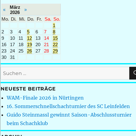
März
«
»
2026
Mo.
Di.
Mi.
Do.
Fr.
Sa.
So.
1
2
3
4
5
6
7
8
9
10
11
12
13
14
15
16
17
18
19
20
21
22
23
24
25
26
27
28
29
30
31
Suchen
nach:
NEUESTE BEITRÄGE
WAM-Finale 2026 in Nürtingen
16. Sommerschnellschachturnier des SC Leinfelden
Guido Steinmassl gewinnt Saison-Abschlussturnier
beim Schachklub