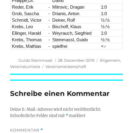
Philippe,Dr.
David
Reder, Erik
-
Mitrovic, Dragan
1:0
Grob, Sascha
-
Drianis, Anton
1:0
Schmidt, Victor
-
Deiner, Rolf
½:½
Krebs, Leo
-
Bischoff, Klaus
½:½
Ellinger, Harald
-
Weyrauch, Siegfried
1:0
Krebs, Thomas
-
Steinmassl, Guido
½:½
Krebs, Mathias
-
spielfrei
+:-
Autor
Veröffentlicht
Kategorien
Guido Steinmassl
28. Dezember 2019
Allgemein
,
am
Schlagwörter
Vereinsturniere
Vereinsmeisterschaft
Schreibe einen Kommentar
Deine E-Mail-Adresse wird nicht veröffentlicht.
Erforderliche Felder sind mit
*
markiert
KOMMENTAR
*