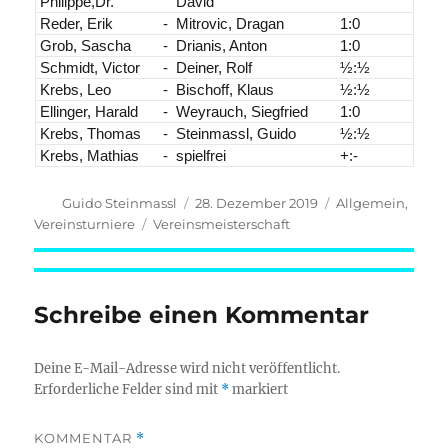
Philippe,Dr.
David
Reder, Erik
-
Mitrovic, Dragan
1:0
Grob, Sascha
-
Drianis, Anton
1:0
Schmidt, Victor
-
Deiner, Rolf
½:½
Krebs, Leo
-
Bischoff, Klaus
½:½
Ellinger, Harald
-
Weyrauch, Siegfried
1:0
Krebs, Thomas
-
Steinmassl, Guido
½:½
Krebs, Mathias
-
spielfrei
+:-
Autor
Veröffentlicht
Kategorien
Guido Steinmassl
28. Dezember 2019
Allgemein
,
am
Schlagwörter
Vereinsturniere
Vereinsmeisterschaft
Schreibe einen Kommentar
Deine E-Mail-Adresse wird nicht veröffentlicht.
Erforderliche Felder sind mit
*
markiert
KOMMENTAR
*