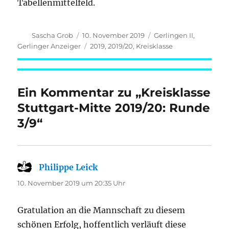
Tabellenmittelfeld.
Autor
Veröffentlicht
Kategorien
Sascha Grob
10. November 2019
Gerlingen II
,
am
Schlagwörter
Gerlinger Anzeiger
2019
,
2019/20
,
Kreisklasse
Ein Kommentar zu „Kreisklasse
Stuttgart-Mitte 2019/20: Runde
3/9“
Philippe Leick
sagt:
10. November 2019 um 20:35 Uhr
Gratulation an die Mannschaft zu diesem
schönen Erfolg, hoffentlich verläuft diese