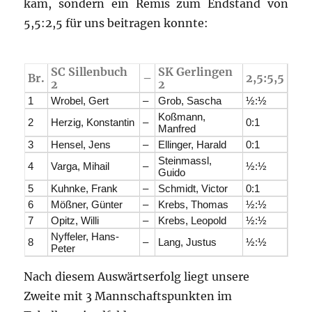
kam, sondern ein Remis zum Endstand von
5,5:2,5 für uns beitragen konnte:
SC Sillenbuch
SK Gerlingen
Br.
–
2,5:5,5
2
2
1
Wrobel, Gert
–
Grob, Sascha
½:½
Koßmann,
2
Herzig, Konstantin
–
0:1
Manfred
3
Hensel, Jens
–
Ellinger, Harald
0:1
Steinmassl,
4
Varga, Mihail
–
½:½
Guido
5
Kuhnke, Frank
–
Schmidt, Victor
0:1
6
Mößner, Günter
–
Krebs, Thomas
½:½
7
Opitz, Willi
–
Krebs, Leopold
½:½
Nyffeler, Hans-
8
–
Lang, Justus
½:½
Peter
Nach diesem Auswärtserfolg liegt unsere
Zweite mit 3 Mannschaftspunkten im