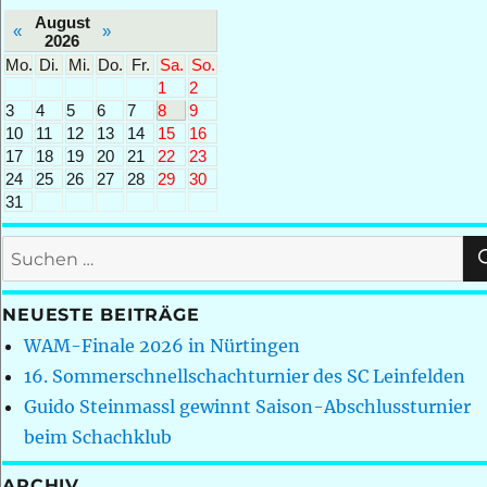
August
«
»
2026
Mo.
Di.
Mi.
Do.
Fr.
Sa.
So.
1
2
3
4
5
6
7
8
9
10
11
12
13
14
15
16
17
18
19
20
21
22
23
24
25
26
27
28
29
30
31
Suchen
nach:
NEUESTE BEITRÄGE
WAM-Finale 2026 in Nürtingen
16. Sommerschnellschachturnier des SC Leinfelden
Guido Steinmassl gewinnt Saison-Abschlussturnier
beim Schachklub
ARCHIV