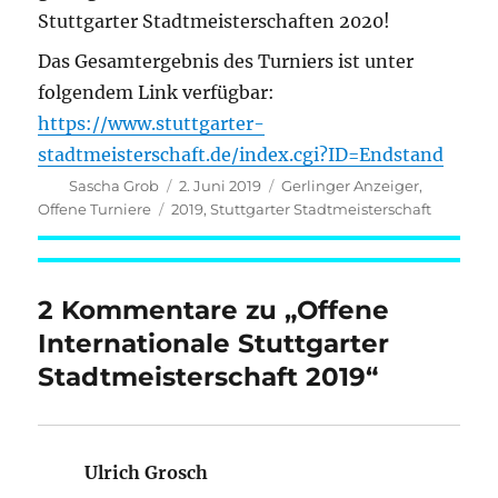
Stuttgarter Stadtmeisterschaften 2020!
Das Gesamtergebnis des Turniers ist unter
folgendem Link verfügbar:
https://www.stuttgarter-
stadtmeisterschaft.de/index.cgi?ID=Endstand
Autor
Veröffentlicht
Kategorien
Sascha Grob
2. Juni 2019
Gerlinger Anzeiger
,
am
Schlagwörter
Offene Turniere
2019
,
Stuttgarter Stadtmeisterschaft
2 Kommentare zu „Offene
Internationale Stuttgarter
Stadtmeisterschaft 2019“
Ulrich Grosch
sagt: