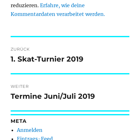
reduzieren.
Erfahre, wie deine
Kommentardaten verarbeitet werden.
Beitragsnavigation
ZURÜCK
1. Skat-Turnier 2019
Vorheriger
Beitrag:
WEITER
Termine Juni/Juli 2019
Nächster
Beitrag:
META
Anmelden
Eintrags-Feed