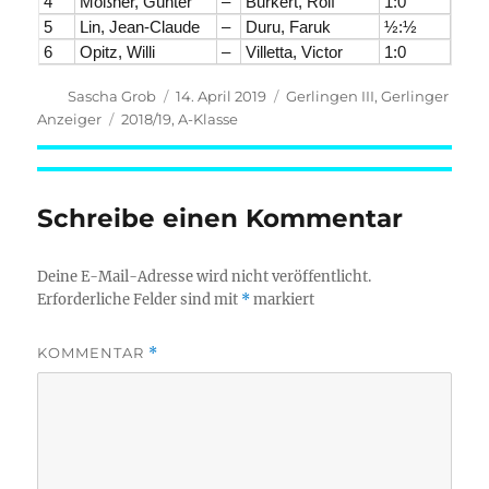
4
Mößner, Günter
–
Burkert, Rolf
1:0
5
Lin, Jean-Claude
–
Duru, Faruk
½:½
6
Opitz, Willi
–
Villetta, Victor
1:0
Autor
Veröffentlicht
Kategorien
Sascha Grob
14. April 2019
Gerlingen III
,
Gerlinger
am
Schlagwörter
Anzeiger
2018/19
,
A-Klasse
Schreibe einen Kommentar
Deine E-Mail-Adresse wird nicht veröffentlicht.
Erforderliche Felder sind mit
*
markiert
KOMMENTAR
*