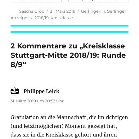
Autor
Veröffentlicht
Kategorien
Sascha Grob
31. März 2019
Gerlingen II
,
Gerlinger
am
Schlagwörter
Anzeiger
2018/19
,
Kreisklasse
2 Kommentare zu „Kreisklasse
Stuttgart-Mitte 2018/19: Runde
8/9“
Philippe Leick
sagt:
31. März 2019 um 20:53 Uhr
Gratulation an die Mannschaft, die im richtigen
(und letztmöglichen) Moment gezeigt hat,
dass sie in die Kreisklasse gehört und ihren