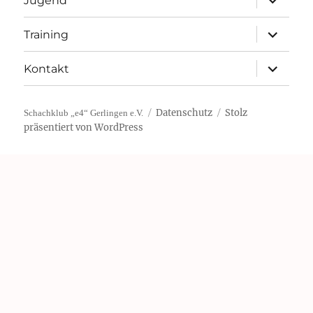
Jugend
öffnen
Unterme
Training
öffnen
Unterme
Kontakt
öffnen
Datenschutz
Stolz
Schachklub „e4“ Gerlingen e.V.
präsentiert von WordPress