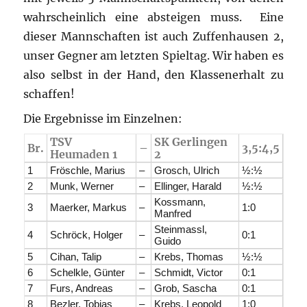
wahrscheinlich eine absteigen muss. Eine
dieser Mannschaften ist auch Zuffenhausen 2,
unser Gegner am letzten Spieltag. Wir haben es
also selbst in der Hand, den Klassenerhalt zu
schaffen!
Die Ergebnisse im Einzelnen:
TSV
SK Gerlingen
Br.
–
3,5:4,5
Heumaden 1
2
1
Fröschle, Marius
–
Grosch, Ulrich
½:½
2
Munk, Werner
–
Ellinger, Harald
½:½
Kossmann,
3
Maerker, Markus
–
1:0
Manfred
Steinmassl,
4
Schröck, Holger
–
0:1
Guido
5
Cihan, Talip
–
Krebs, Thomas
½:½
6
Schelkle, Günter
–
Schmidt, Victor
0:1
7
Furs, Andreas
–
Grob, Sascha
0:1
8
Bezler, Tobias
–
Krebs, Leopold
1:0