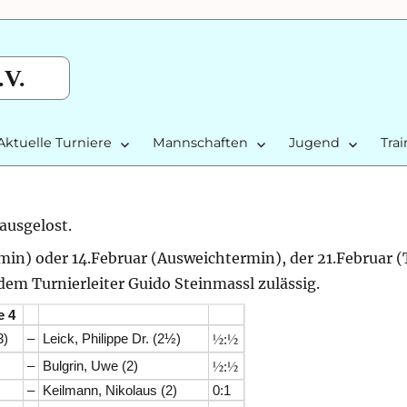
.V.
Aktuelle Turniere
Mannschaften
Jugend
Tra
ausgelost.
rmin) oder 14.Februar (Ausweichtermin), der 21.Februar (
em Turnierleiter Guido Steinmassl zulässig.
e 4
½
½
3)
–
Leick, Philippe Dr. (2½)
:
½
½
–
Bulgrin, Uwe (2)
:
–
Keilmann, Nikolaus (2)
0:1