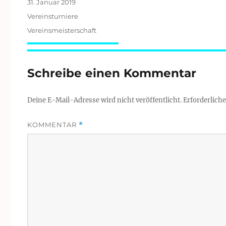
Veröffentlicht
31. Januar 2019
am
Kategorien
Vereinsturniere
Schlagwörter
Vereinsmeisterschaft
Schreibe einen Kommentar
Deine E-Mail-Adresse wird nicht veröffentlicht.
Erforderliche
KOMMENTAR
*