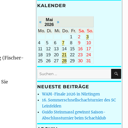
KALENDER
Mai
«
»
2026
Mo.
Di.
Mi.
Do.
Fr.
Sa.
So.
1
2
3
4
5
6
7
8
9
10
11
12
13
14
15
16
17
18
19
20
21
22
23
24
g (Fischer-
25
26
27
28
29
30
31
SU
Suchen
nach:
 Sie
NEUESTE BEITRÄGE
WAM-Finale 2026 in Nürtingen
16. Sommerschnellschachturnier des SC
Leinfelden
Guido Steinmassl gewinnt Saison-
Abschlussturnier beim Schachklub