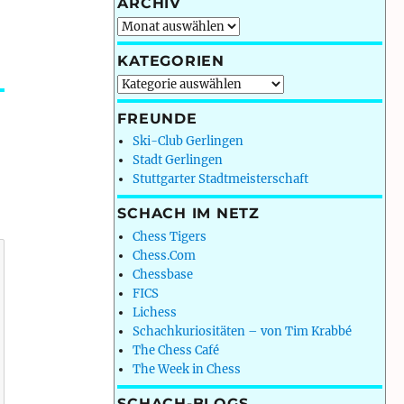
ARCHIV
Archiv
KATEGORIEN
Kategorien
FREUNDE
Ski-Club Gerlingen
Stadt Gerlingen
Stuttgarter Stadtmeisterschaft
SCHACH IM NETZ
Chess Tigers
Chess.Com
Chessbase
FICS
Lichess
Schachkuriositäten – von Tim Krabbé
The Chess Café
The Week in Chess
SCHACH-BLOGS