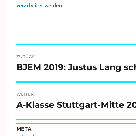
verarbeitet werden.
Beitragsnavigation
ZURÜCK
BJEM 2019: Justus Lang sch
Vorheriger
Beitrag:
WEITER
A-Klasse Stuttgart-Mitte 2
Nächster
Beitrag:
META