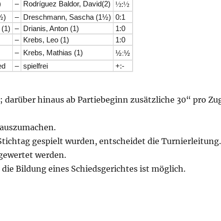
½
½
)
–
Rodríguez Baldor, David(2)
:
½)
–
Dreschmann, Sascha (1½)
0:1
 (1)
–
Drianis, Anton (1)
1:0
–
Krebs, Leo (1)
1:0
:
–
Krebs, Mathias (1)
½
½
ed
–
spielfrei
+:-
; darüber hinaus ab Partiebeginn zusätzliche 30“ pro Zu
d auszumachen.
Stichtag gespielt wurden, entscheidet die Turnierleitung.
 gewertet werden.
 die Bildung eines Schiedsgerichtes ist möglich.