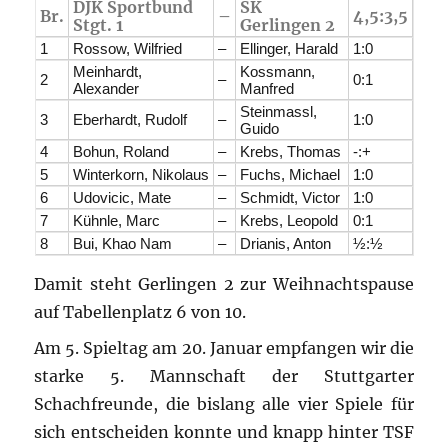
DJK Sportbund
SK
Br.
–
4,5:3,5
Stgt. 1
Gerlingen 2
1
Rossow, Wilfried
–
Ellinger, Harald
1:0
Meinhardt,
Kossmann,
2
–
0:1
Alexander
Manfred
Steinmassl,
3
Eberhardt, Rudolf
–
1:0
Guido
4
Bohun, Roland
–
Krebs, Thomas
-:+
5
Winterkorn, Nikolaus
–
Fuchs, Michael
1:0
6
Udovicic, Mate
–
Schmidt, Victor
1:0
7
Kühnle, Marc
–
Krebs, Leopold
0:1
8
Bui, Khao Nam
–
Drianis, Anton
½:½
Damit steht Gerlingen 2 zur Weihnachtspause
auf Tabellenplatz 6 von 10.
Am 5. Spieltag am 20. Januar empfangen wir die
starke 5. Mannschaft der Stuttgarter
Schachfreunde, die bislang alle vier Spiele für
sich entscheiden konnte und knapp hinter TSF