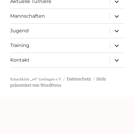
Aktuelle Turniere
öffnen
Unterme
Mannschaften
öffnen
Unterme
Jugend
öffnen
Unterme
Training
öffnen
Unterme
Kontakt
öffnen
Datenschutz
Stolz
Schachklub „e4“ Gerlingen e.V.
präsentiert von WordPress