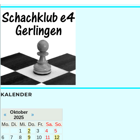
KALENDER
Oktober
«
»
2025
Mo.
Di.
Mi.
Do.
Fr.
Sa.
So.
1
2
3
4
5
6
7
8
9
10
11
12