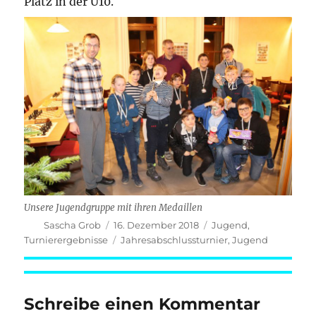
Platz in der U10.
Unsere Jugendgruppe mit ihren Medaillen
Autor
Veröffentlicht
Kategorien
Sascha Grob
16. Dezember 2018
Jugend
,
am
Schlagwörter
Turnierergebnisse
Jahresabschlussturnier
,
Jugend
Schreibe einen Kommentar