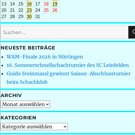
13
14
15
16
17
18
19
20
21
22
23
24
25
26
27
28
29
30
31
Suchen
nach:
NEUESTE BEITRÄGE
WAM-Finale 2026 in Nürtingen
16. Sommerschnellschachturnier des SC Leinfelden
Guido Steinmassl gewinnt Saison-Abschlussturnier
beim Schachklub
ARCHIV
Archiv
KATEGORIEN
Kategorien