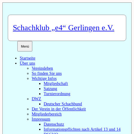
Zum
Inhalt
springen
Schachklub „e4“ Gerlingen e.V.
Menü
Startseite
Über uns
Vereinsleben
So finden Sie uns
Wichtige Infos
Mitgliedschaft
Satzung
Turnierordnung
DWZ
Deutscher Schachbund
Der Verein in der Öffentlichkeit
Mitgliederbereich
Impressum
Datenschutz
Informationspflichten nach Artikel 13 und 14