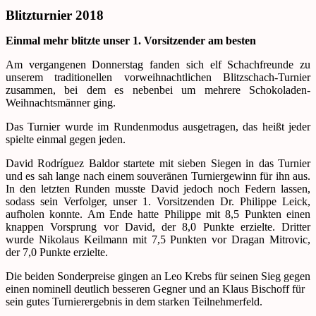
Blitzturnier 2018
Einmal mehr blitzte unser 1. Vorsitzender am besten
Am vergangenen Donnerstag fanden sich elf Schachfreunde zu
unserem traditionellen vorweihnachtlichen Blitzschach-Turnier
zusammen, bei dem es nebenbei um mehrere Schokoladen-
Weihnachtsmänner ging.
Das Turnier wurde im Rundenmodus ausgetragen, das heißt jeder
spielte einmal gegen jeden.
David Rodríguez Baldor startete mit sieben Siegen in das Turnier
und es sah lange nach einem souveränen Turniergewinn für ihn aus.
In den letzten Runden musste David jedoch noch Federn lassen,
sodass sein Verfolger, unser 1. Vorsitzenden Dr. Philippe Leick,
aufholen konnte. Am Ende hatte Philippe mit 8,5 Punkten einen
knappen Vorsprung vor David, der 8,0 Punkte erzielte. Dritter
wurde Nikolaus Keilmann mit 7,5 Punkten vor Dragan Mitrovic,
der 7,0 Punkte erzielte.
Die beiden Sonderpreise gingen an Leo Krebs für seinen Sieg gegen
einen nominell deutlich besseren Gegner und an Klaus Bischoff für
sein gutes Turnierergebnis in dem starken Teilnehmerfeld.