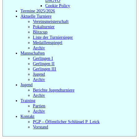
DSGVO
Cookie Policy
Termine 2025/2026
Aktuelle Turniere
Vereinsmeisterschaft
Pokalturnier
Blitzcup
Liste der Turniersieger
Medaillenspiegel
Archiv
Mannschaften
Gerlingen I
Gerlingen II
Gerlingen III
Jugend
Archiv
Jugend
Berichte Jugendturniere
Archiv
Training
Partien
Archiv
Kontakt
PGP – Öffentlicher Schlüssel P. Leick
Vorstand