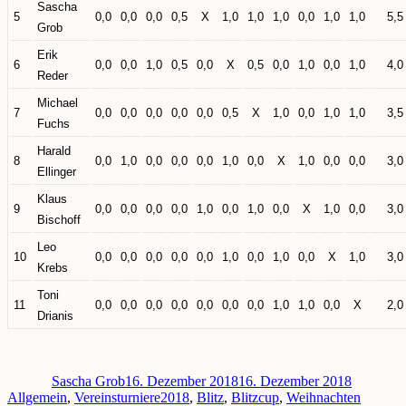
Sascha
5
0,0
0,0
0,0
0,5
X
1,0
1,0
1,0
0,0
1,0
1,0
5,5
Grob
Erik
6
0,0
0,0
1,0
0,5
0,0
X
0,5
0,0
1,0
0,0
1,0
4,0
Reder
Michael
7
0,0
0,0
0,0
0,0
0,0
0,5
X
1,0
0,0
1,0
1,0
3,5
Fuchs
Harald
8
0,0
1,0
0,0
0,0
0,0
1,0
0,0
X
1,0
0,0
0,0
3,0
Ellinger
Klaus
9
0,0
0,0
0,0
0,0
1,0
0,0
1,0
0,0
X
1,0
0,0
3,0
Bischoff
Leo
10
0,0
0,0
0,0
0,0
0,0
1,0
0,0
1,0
0,0
X
1,0
3,0
Krebs
Toni
11
0,0
0,0
0,0
0,0
0,0
0,0
0,0
1,0
1,0
0,0
X
2,0
Drianis
Autor
Veröffentlicht
Kategori
am
Sascha Grob
16. Dezember 2018
16. Dezember 2018
Schlagwörter
Allgemein
,
Vereinsturniere
2018
,
Blitz
,
Blitzcup
,
Weihnachten