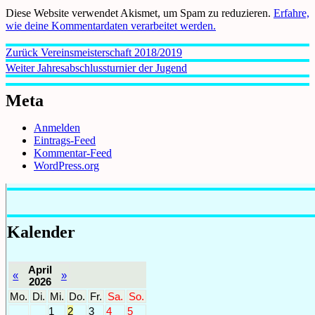
Diese Website verwendet Akismet, um Spam zu reduzieren.
Erfahre,
wie deine Kommentardaten verarbeitet werden.
Beitragsnavigation
Vorheriger
Zurück
Vereinsmeisterschaft 2018/2019
Beitrag:
Nächster
Weiter
Jahresabschlussturnier der Jugend
Beitrag:
Meta
Anmelden
Eintrags-Feed
Kommentar-Feed
WordPress.org
Kalender
April
«
»
2026
Mo.
Di.
Mi.
Do.
Fr.
Sa.
So.
1
2
3
4
5