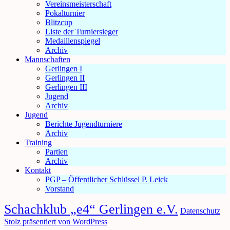
Vereinsmeisterschaft
Pokalturnier
Blitzcup
Liste der Turniersieger
Medaillenspiegel
Archiv
Mannschaften
Gerlingen I
Gerlingen II
Gerlingen III
Jugend
Archiv
Jugend
Berichte Jugendturniere
Archiv
Training
Partien
Archiv
Kontakt
PGP – Öffentlicher Schlüssel P. Leick
Vorstand
Schachklub „e4“ Gerlingen e.V.
Datenschutz
Stolz präsentiert von WordPress