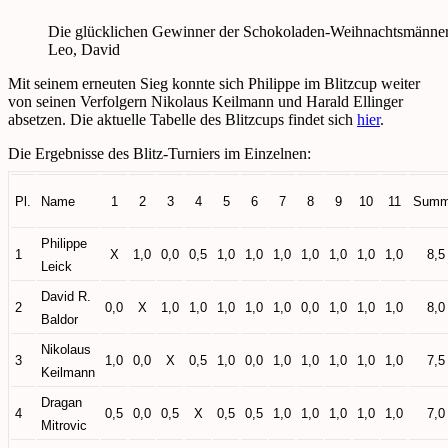
Die glücklichen Gewinner der Schokoladen-Weihnachtsmänner (v.
Leo, David
Mit seinem erneuten Sieg konnte sich Philippe im Blitzcup weiter
von seinen Verfolgern Nikolaus Keilmann und Harald Ellinger
absetzen. Die aktuelle Tabelle des Blitzcups findet sich
hier
.
Die Ergebnisse des Blitz-Turniers im Einzelnen:
Pl.
Name
1
2
3
4
5
6
7
8
9
10
11
Sum
Philippe
1
X
1,0
0,0
0,5
1,0
1,0
1,0
1,0
1,0
1,0
1,0
8,5
Leick
David R.
2
0,0
X
1,0
1,0
1,0
1,0
1,0
0,0
1,0
1,0
1,0
8,0
Baldor
Nikolaus
3
1,0
0,0
X
0,5
1,0
0,0
1,0
1,0
1,0
1,0
1,0
7,5
Keilmann
Dragan
4
0,5
0,0
0,5
X
0,5
0,5
1,0
1,0
1,0
1,0
1,0
7,0
Mitrovic