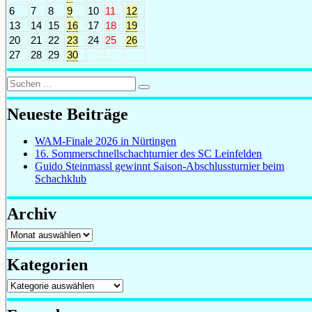
6
7
8
9
10
11
12
13
14
15
16
17
18
19
20
21
22
23
24
25
26
27
28
29
30
Suchen
Suchen
nach:
Neueste Beiträge
WAM-Finale 2026 in Nürtingen
16. Sommerschnellschachturnier des SC Leinfelden
Guido Steinmassl gewinnt Saison-Abschlussturnier beim
Schachklub
Archiv
Archiv
Kategorien
Kategorien