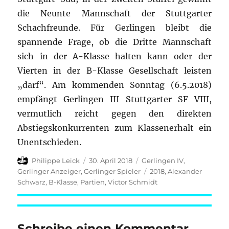
die Neunte Mannschaft der Stuttgarter
Schachfreunde. Für Gerlingen bleibt die
spannende Frage, ob die Dritte Mannschaft
sich in der A-Klasse halten kann oder der
Vierten in der B-Klasse Gesellschaft leisten
„darf“. Am kommenden Sonntag (6.5.2018)
empfängt Gerlingen III Stuttgarter SF VIII,
vermutlich reicht gegen den direkten
Abstiegskonkurrenten zum Klassenerhalt ein
Unentschieden.
Autor
Veröffentlicht
Kategorien
Philippe Leick
30. April 2018
Gerlingen IV
,
am
Schlagwörter
Gerlinger Anzeiger
,
Gerlinger Spieler
2018
,
Alexander
Schwarz
,
B-Klasse
,
Partien
,
Victor Schmidt
Schreibe einen Kommentar