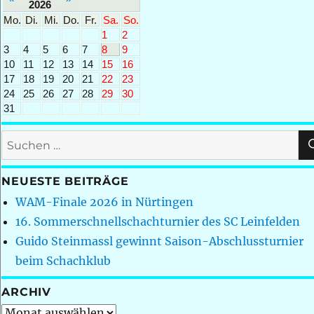
2026
Mo.
Di.
Mi.
Do.
Fr.
Sa.
So.
1
2
3
4
5
6
7
8
9
10
11
12
13
14
15
16
17
18
19
20
21
22
23
24
25
26
27
28
29
30
31
Suchen
nach:
NEUESTE BEITRÄGE
WAM-Finale 2026 in Nürtingen
16. Sommerschnellschachturnier des SC Leinfelden
Guido Steinmassl gewinnt Saison-Abschlussturnier
beim Schachklub
ARCHIV
Archiv