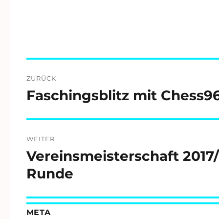
Beitragsnavigation
ZURÜCK
Faschingsblitz mit Chess9
Vorheriger
Beitrag:
WEITER
Vereinsmeisterschaft 2017/
Nächster
Beitrag:
Runde
META