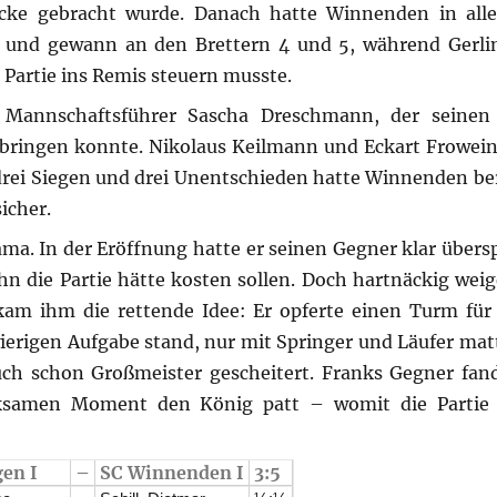
ecke gebracht wurde. Danach hatte Winnenden in all
und gewann an den Brettern 4 und 5, während Gerlin
e Partie ins Remis steuern musste.
 Mannschaftsführer Sascha Dreschmann, der seinen 
bringen konnte. Nikolaus Keilmann und Eckart Frowein
drei Siegen und drei Unentschieden hatte Winnenden bere
icher.
ma. In der Eröffnung hatte er seinen Gegner klar übersp
ihn die Partie hätte kosten sollen. Doch hartnäckig weig
 kam ihm die rettende Idee: Er opferte einen Turm für 
ierigen Aufgabe stand, nur mit Springer und Läufer matt
auch schon Großmeister gescheitert. Franks Gegner fan
rksamen Moment den König patt – womit die Partie
gen I
–
SC Winnenden I
3:5