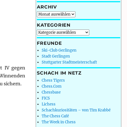
ARCHIV
Archiv
KATEGORIEN
Kategorien
FREUNDE
Ski-Club Gerlingen
Stadt Gerlingen
Stuttgarter Stadtmeisterschaft
rt IV gegen
SCHACH IM NETZ
 Winnenden
Chess Tigers
u sichern.
Chess.Com
Chessbase
FICS
Lichess
Schachkuriositäten – von Tim Krabbé
The Chess Café
The Week in Chess