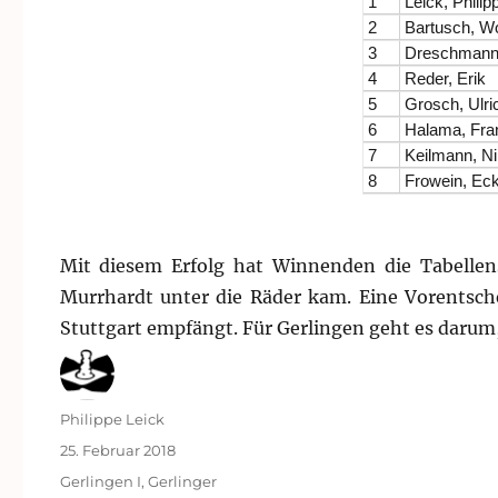
1
Leick, Philip
2
Bartusch, W
3
Dreschmann
4
Reder, Erik
5
Grosch, Ulri
6
Halama, Fra
7
Keilmann, Ni
8
Frowein, Eck
Mit diesem Erfolg hat Winnenden die Tabellensp
Murrhardt unter die Räder kam. Eine Vorents
Stuttgart empfängt. Für Gerlingen geht es darum,
Autor
Philippe Leick
Veröffentlicht
25. Februar 2018
am
Kategorien
Gerlingen I
,
Gerlinger