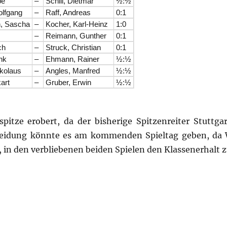
pe
–
Schill, Dietmar
½:½
olfgang
–
Raff, Andreas
0:1
, Sascha
–
Kocher, Karl-Heinz
1:0
–
Reimann, Gunther
0:1
ch
–
Struck, Christian
0:1
nk
–
Ehmann, Rainer
½:½
kolaus
–
Angles, Manfred
½:½
art
–
Gruber, Erwin
½:½
itze erobert, da der bisherige Spitzenreiter Stuttga
cheidung könnte es am kommenden Spieltag geben, da
 in den verbliebenen beiden Spielen den Klassenerhalt z