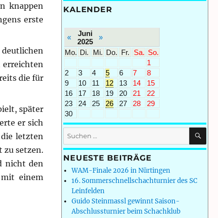
en knappen
KALENDER
gens erste
Juni
«
»
2025
deutlichen
Mo.
Di.
Mi.
Do.
Fr.
Sa.
So.
1
 erreichten
2
3
4
5
6
7
8
its die für
9
10
11
12
13
14
15
16
17
18
19
20
21
22
23
24
25
26
27
28
29
ielt, später
30
erte er sich
SU
Suchen
die letzten
nach:
 zu setzen.
NEUESTE BEITRÄGE
d nicht den
WAM-Finale 2026 in Nürtingen
 mit einem
16. Sommerschnellschachturnier des SC
Leinfelden
Guido Steinmassl gewinnt Saison-
Abschlussturnier beim Schachklub