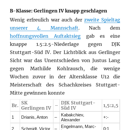
B-Klasse: Gerlingen IV knapp geschlagen
Wenig erfreulich war auch der
zweite Spieltag
unserer 4. Mannschaft
. Nach dem
hoffnungsvollen Auftaktsieg
gab es eine
knappe 1.5:2.5-Niederlage gegen DJK
Stuttgart-Süd IV. Der Lichtblick aus Gerlinger
Sicht war das Unentschieden von Justus Lang
gegen Mathilde Kohlrausch, die wenige
Wochen zuvor in der Altersklasse U12 die
Meisterschaft des Schachkreises Stuttgart-
Mitte gewinnen konnte
SK
DJK Stuttgart-
Br.
–
1,5:2,5
Gerlingen IV
Süd IV
Kabakchiev,
1
Drianis, Anton
–
+:-
Alexander
Engelmann, Marc-
2
Schmidt, Victor
–
0:1