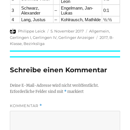
Leon
Schwarz,
Engelmann, Jan-
3
–
0:1
Alexander
Lukas
4
Lang, Justus
–
Kohlrausch, Mathilde
½:½
Autor
Veröffentlicht
Kategorien
Philippe Leick
5. November 2017
Allgemein
,
am
Schlagwörter
Gerlingen I
,
Gerlingen IV
,
Gerlinger Anzeiger
2017
,
B-
Klasse
,
Bezirksliga
Schreibe einen Kommentar
Deine E-Mail-Adresse wird nicht veröffentlicht.
Erforderliche Felder sind mit
*
markiert
KOMMENTAR
*