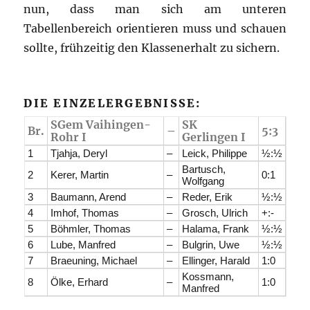
nun, dass man sich am unteren
Tabellenbereich orientieren muss und schauen
sollte, frühzeitig den Klassenerhalt zu sichern.
DIE EINZELERGEBNISSE:
SGem Vaihingen-
SK
Br.
–
5:3
Rohr I
Gerlingen I
1
Tjahja, Deryl
–
Leick, Philippe
½:½
Bartusch,
2
Kerer, Martin
–
0:1
Wolfgang
3
Baumann, Arend
–
Reder, Erik
½:½
4
Imhof, Thomas
–
Grosch, Ulrich
+:-
5
Böhmler, Thomas
–
Halama, Frank
½:½
6
Lube, Manfred
–
Bulgrin, Uwe
½:½
7
Braeuning, Michael
–
Ellinger, Harald
1:0
Kossmann,
8
Ölke, Erhard
–
1:0
Manfred