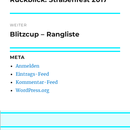
Beitrag:
WEITER
Blitzcup – Rangliste
Nächster
Beitrag:
META
Anmelden
Eintrags-Feed
Kommentar-Feed
WordPress.org