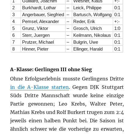
1
Guilliard, Joachim
–
Wiesner, Klaus
+:-
2
Burkhardt, Lothar
–
Leick, Philippe
0:1
3
Angerbauer, Siegfried
–
Bartusch, Wolfgang
0:1
4
Pemsel, Alexander
–
Reder, Erik
+:-
5
Grunz, Viktor
–
Grosch, Ulrich
1:0
6
Sterr, Juergen
–
Keilmann, Nikolaus
0:1
7
Prutzer, Michael
–
Bulgrin, Uwe
0:1
8
Hinner, Pieter
–
Ellinger, Harald
0:1
A-Klasse: Gerlingen III ohne Sieg
Ohne Erfolgserlebnis musste Gerlingens Dritte
in die A-Klasse starten
. Gegen DJK Stuttgart
Süds Dritte Mannschaft wurde keine einzige
Partie gewonnen; Leo Krebs, Walter Peter,
Mathias Krebs und Rolf Burkert trugen zum 2:4
jeweils einen halben Punkt bei. Die Saison ist
ähnlich schwer wie die vorherige zu erwarten,