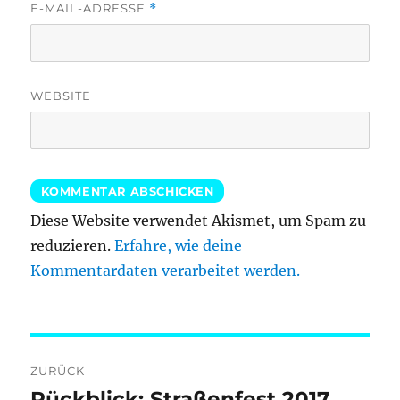
E-MAIL-ADRESSE
*
WEBSITE
Diese Website verwendet Akismet, um Spam zu
reduzieren.
Erfahre, wie deine
Kommentardaten verarbeitet werden.
Beitragsnavigation
ZURÜCK
Rückblick: Straßenfest 2017
Vorheriger