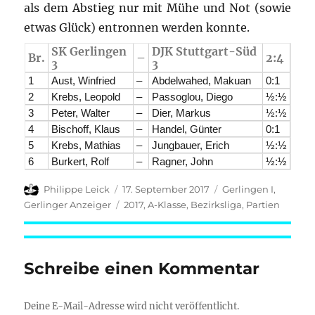
als dem Abstieg nur mit Mühe und Not (sowie
etwas Glück) entronnen werden konnte.
SK Gerlingen
DJK Stuttgart-Süd
Br.
–
2:4
3
3
1
Aust, Winfried
–
Abdelwahed, Makuan
0:1
2
Krebs, Leopold
–
Passoglou, Diego
½:½
3
Peter, Walter
–
Dier, Markus
½:½
4
Bischoff, Klaus
–
Handel, Günter
0:1
5
Krebs, Mathias
–
Jungbauer, Erich
½:½
6
Burkert, Rolf
–
Ragner, John
½:½
Autor
Veröffentlicht
Kategorien
Philippe Leick
17. September 2017
Gerlingen I
,
am
Schlagwörter
Gerlinger Anzeiger
2017
,
A-Klasse
,
Bezirksliga
,
Partien
Schreibe einen Kommentar
Deine E-Mail-Adresse wird nicht veröffentlicht.