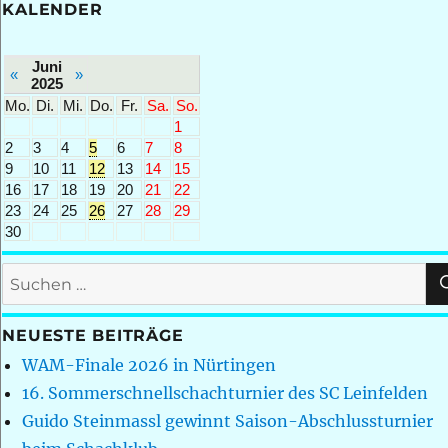
KALENDER
Juni
«
»
2025
Mo.
Di.
Mi.
Do.
Fr.
Sa.
So.
1
2
3
4
5
6
7
8
9
10
11
12
13
14
15
16
17
18
19
20
21
22
23
24
25
26
27
28
29
30
Suchen
nach:
NEUESTE BEITRÄGE
WAM-Finale 2026 in Nürtingen
16. Sommerschnellschachturnier des SC Leinfelden
Guido Steinmassl gewinnt Saison-Abschlussturnier