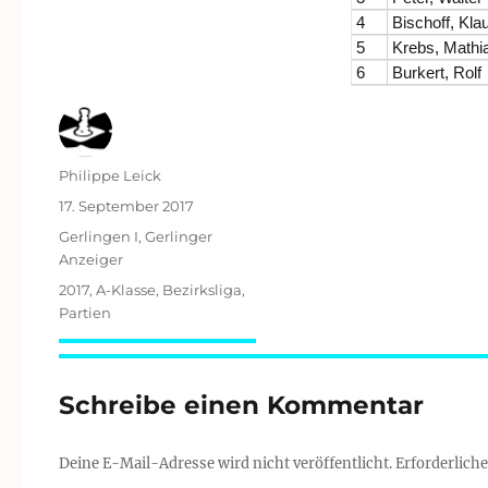
4
Bischoff, Kla
5
Krebs, Mathi
6
Burkert, Rolf
Autor
Philippe Leick
Veröffentlicht
17. September 2017
am
Kategorien
Gerlingen I
,
Gerlinger
Anzeiger
Schlagwörter
2017
,
A-Klasse
,
Bezirksliga
,
Partien
Schreibe einen Kommentar
Deine E-Mail-Adresse wird nicht veröffentlicht.
Erforderliche