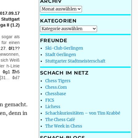
ARCHIV
Archiv
KATEGORIEN
Kategorien
FREUNDE
Ski-Club Gerlingen
Stadt Gerlingen
Stuttgarter Stadtmeisterschaft
SCHACH IM NETZ
Chess Tigers
Chess.Com
Chessbase
FICS
on gemacht.
Lichess
en, denn in
Schachkuriositäten – von Tim Krabbé
The Chess Café
The Week in Chess
SCHACH-BLOGS