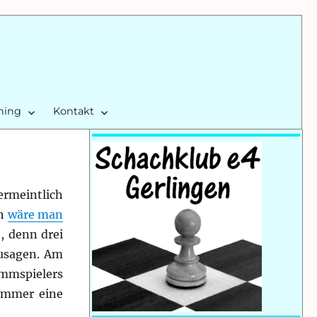
ining
Kontakt
ermeintlich
ch
wäre man
, denn drei
usagen. Am
ammspielers
 immer eine