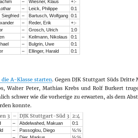
oachim
–
Wiesner, Klaus
+:-
Lothar
–
Leick, Philippe
0:1
 Siegfried
–
Bartusch, Wolfgang
0:1
exander
–
Reder, Erik
+:-
or
–
Grosch, Ulrich
1:0
gen
–
Keilmann, Nikolaus
0:1
chael
–
Bulgrin, Uwe
0:1
er
–
Ellinger, Harald
0:1
n die A-Klasse starten
. Gegen DJK Stuttgart Süds Dritte
s, Walter Peter, Mathias Krebs und Rolf Burkert tru
nlich schwer wie die vorherige zu erwarten, als dem Abs
rden konnte.
en 3
–
DJK Stuttgart-Süd 3
2:4
d
–
Abdelwahed, Makuan
0:1
ld
–
Passoglou, Diego
½:½
–
Dier, Markus
½:½