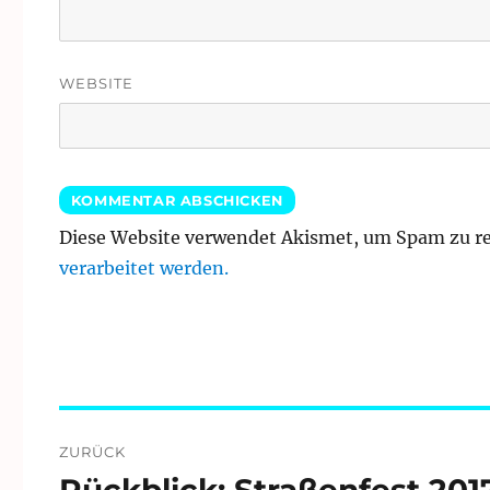
WEBSITE
Diese Website verwendet Akismet, um Spam zu r
verarbeitet werden.
Beitragsnavigation
ZURÜCK
Rückblick: Straßenfest 201
Vorheriger