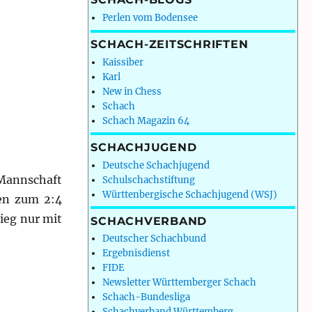
Perlen vom Bodensee
SCHACH-ZEITSCHRIFTEN
Kaissiber
Karl
New in Chess
Schach
Schach Magazin 64
SCHACHJUGEND
Deutsche Schachjugend
 Mannschaft
Schulschachstiftung
Württenbergische Schachjugend (WSJ)
gen zum 2:4
tieg nur mit
SCHACHVERBAND
Deutscher Schachbund
Ergebnisdienst
FIDE
Newsletter Württemberger Schach
Schach-Bundesliga
Schachverband Württemberg