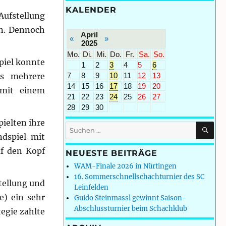
KALENDER
Aufstellung
en. Dennoch
April
«
»
2025
Mo.
Di.
Mi.
Do.
Fr.
Sa.
So.
piel konnte
1
2
3
4
5
6
7
8
9
10
11
12
13
ls mehrere
14
15
16
17
18
19
20
 mit einem
21
22
23
24
25
26
27
28
29
30
pielten ihre
SU
Suchen
dspiel mit
nach:
uf den Kopf
NEUESTE BEITRÄGE
WAM-Finale 2026 in Nürtingen
16. Sommerschnellschachturnier des SC
tellung und
Leinfelden
e) ein sehr
Guido Steinmassl gewinnt Saison-
Abschlussturnier beim Schachklub
egie zahlte