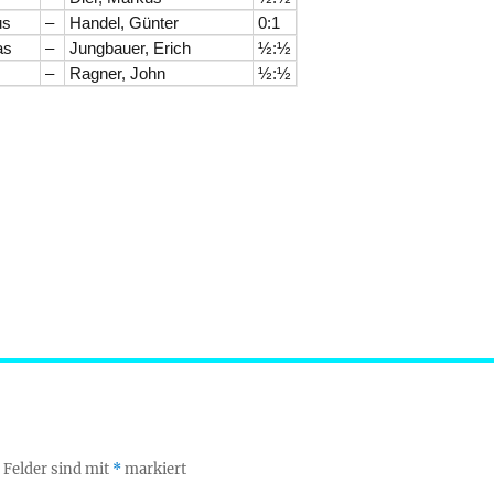
us
–
Handel, Günter
0:1
as
–
Jungbauer, Erich
½:½
–
Ragner, John
½:½
 Felder sind mit
*
markiert