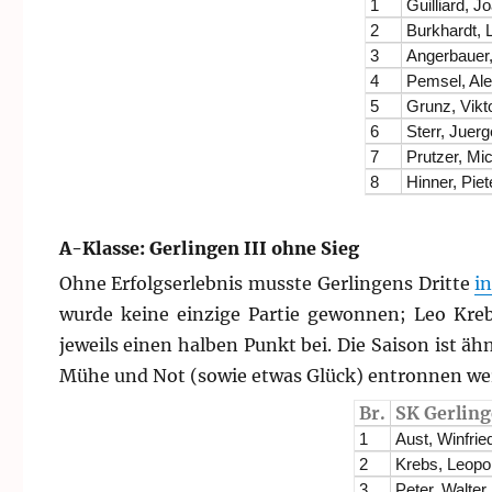
1
Guilliard, J
2
Burkhardt, 
3
Angerbauer,
4
Pemsel, Al
5
Grunz, Vikt
6
Sterr, Juer
7
Prutzer, Mi
8
Hinner, Piet
A-Klasse: Gerlingen III ohne Sieg
Ohne Erfolgserlebnis musste Gerlingens Dritte
i
wurde keine einzige Partie gewonnen; Leo Kreb
jeweils einen halben Punkt bei. Die Saison ist äh
Mühe und Not (sowie etwas Glück) entronnen we
Br.
SK Gerling
1
Aust, Winfrie
2
Krebs, Leopo
3
Peter, Walter