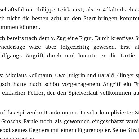
haftsführer Philippe Leick erst, als er Affalterbachs 
 auch nicht die besten acht an den Start bringen konnt
n kommen können.
h bereits nach dem 7. Zug eine Figur. Durch kreatives S
iederlage wäre aber folgerichtig gewesen. Erst a
olfgangs Angriff durch und konnte er die Partie
s: Nikolaus Keilmann, Uwe Bulgrin und Harald Ellinger s
osch hatte nach schön vorgetragenem Angriff ein En
 einfacher Fehler, der den Spielverlauf vollkommen a
auf das Spitzenbrett ankommen. In sehr komplizierter S
ch Groschs Partie noch als gewonnen eingeschätzt wurd
bot seines Gegners mit einem Figurenopfer. Seine Strat
rven versagten…