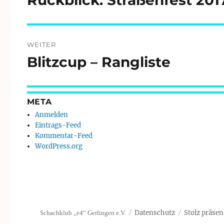
Beitrag:
WEITER
Blitzcup – Rangliste
Nächster
Beitrag:
META
Anmelden
Eintrags-Feed
Kommentar-Feed
WordPress.org
Datenschutz
Stolz präsen
Schachklub „e4“ Gerlingen e.V.