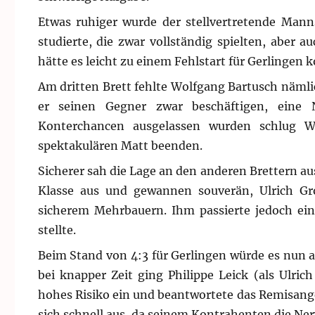
Etwas ruhiger wurde der stellvertretende Mannsc
studierte, die zwar vollständig spielten, aber
hätte es leicht zu einem Fehlstart für Gerlinge
Am dritten Brett fehlte Wolfgang Bartusch nämlic
er seinen Gegner zwar beschäftigen, eine N
Konterchancen ausgelassen wurden schlug W
spektakulären Matt beenden.
Sicherer sah die Lage an den anderen Brettern au
Klasse aus und gewannen souverän, Ulrich Gr
sicherem Mehrbauern. Ihm passierte jedoch ein
stellte.
Beim Stand von 4:3 für Gerlingen würde es nun 
bei knapper Zeit ging Philippe Leick (als Ulri
hohes Risiko ein und beantwortete das Remisange
sich schnell aus, da seinem Kontrahenten die Ne