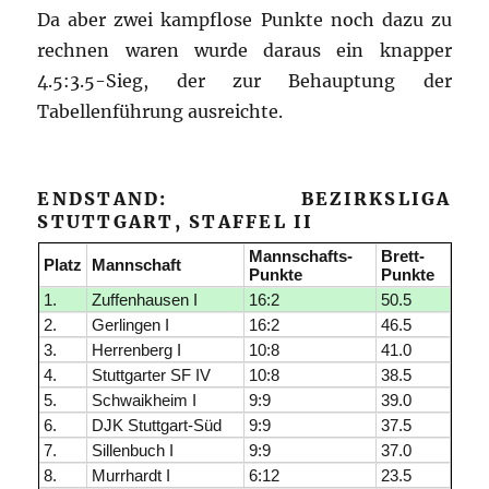
Da aber zwei kampflose Punkte noch dazu zu
rechnen waren wurde daraus ein knapper
4.5:3.5-Sieg, der zur Behauptung der
Tabellenführung ausreichte.
ENDSTAND: BEZIRKSLIGA
STUTTGART, STAFFEL II
Mannschafts-
Brett-
Platz
Mannschaft
Punkte
Punkte
1.
Zuffenhausen I
16:2
50.5
2.
Gerlingen I
16:2
46.5
3.
Herrenberg I
10:8
41.0
4.
Stuttgarter SF IV
10:8
38.5
5.
Schwaikheim I
9:9
39.0
6.
DJK Stuttgart-Süd
9:9
37.5
7.
Sillenbuch I
9:9
37.0
8.
Murrhardt I
6:12
23.5