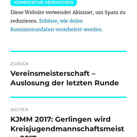
Diese Website verwendet Akismet, um Spam zu
reduzieren.
Erfahre, wie deine
Kommentardaten verarbeitet werden.
Beitragsnavigation
ZURÜCK
Vereinsmeisterschaft –
Vorheriger
Beitrag:
Auslosung der letzten Runde
WEITER
KJMM 2017: Gerlingen wird
Nächster
Beitrag:
Kreisjugendmannschaftsmeist