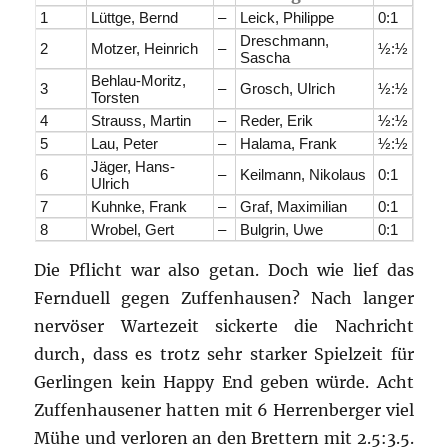
1
Lüttge, Bernd
–
Leick, Philippe
0:1
Dreschmann,
2
Motzer, Heinrich
–
½:½
Sascha
Behlau-Moritz,
3
–
Grosch, Ulrich
½:½
Torsten
4
Strauss, Martin
–
Reder, Erik
½:½
5
Lau, Peter
–
Halama, Frank
½:½
Jäger, Hans-
6
–
Keilmann, Nikolaus
0:1
Ulrich
7
Kuhnke, Frank
–
Graf, Maximilian
0:1
8
Wrobel, Gert
–
Bulgrin, Uwe
0:1
Die Pflicht war also getan. Doch wie lief das
Fernduell gegen Zuffenhausen? Nach langer
nervöser Wartezeit sickerte die Nachricht
durch, dass es trotz sehr starker Spielzeit für
Gerlingen kein Happy End geben würde. Acht
Zuffenhausener hatten mit 6 Herrenberger viel
Mühe und verloren an den Brettern mit 2.5:3.5.