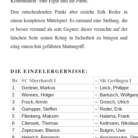
Kombination“ eine Figur und die Partie.
Den entscheidenden Punkt aber erzielte Erik Reder in
einem komplexen Mittelspiel. Es entstand eine Stellung, die
er besser verstand als sein Gegner; dieser versuchte auf der
falschen Seite seinen König in Sicherheit zu bringen und
erlag einem fein geführten Mattangriff.
DIE EINZELERGEBNISSE:
Br.
SC Murrhardt I
–
SK Gerlingen I
1
Gentner, Markus
–
Leick, Philippe
2
Wennes, Holger
–
Bartusch, Wolfgan
3
Fruck, Armin
–
Grosch, Ulrich
4
Gampper, Steffen
–
Reder, Erik
5
Filenberg, Maksim
–
Halama, Frank
6
Cilensek, Thomas
–
Keilmann, Nikolau
7
Zepezauer, Blasius
–
Bulgrin, Uwe
8
Heinrich, Benjamin
–
Arounopoulos, Ste