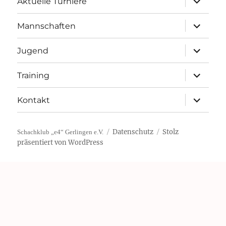
Aktuelle Turniere
öffnen
Unterme
Mannschaften
öffnen
Unterme
Jugend
öffnen
Unterme
Training
öffnen
Unterme
Kontakt
öffnen
Datenschutz
Stolz
Schachklub „e4“ Gerlingen e.V.
präsentiert von WordPress