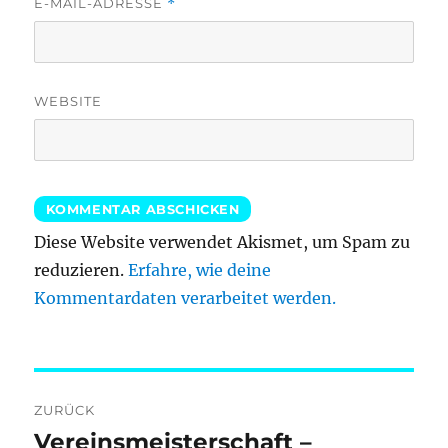
E-MAIL-ADRESSE
*
WEBSITE
Diese Website verwendet Akismet, um Spam zu
reduzieren.
Erfahre, wie deine
Kommentardaten verarbeitet werden.
Beitragsnavigation
ZURÜCK
Vereinsmeisterschaft –
Vorheriger