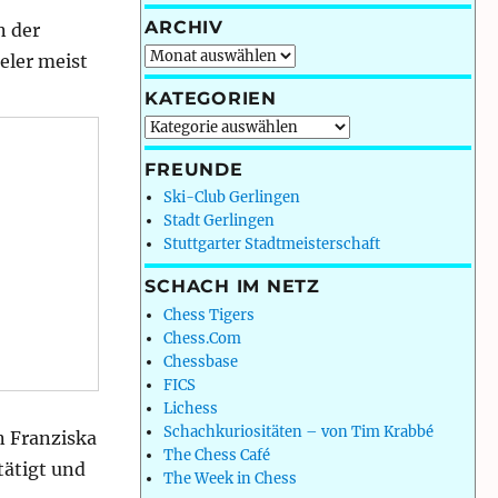
ARCHIV
n der
Archiv
eler meist
KATEGORIEN
Kategorien
FREUNDE
Ski-Club Gerlingen
Stadt Gerlingen
Stuttgarter Stadtmeisterschaft
SCHACH IM NETZ
Chess Tigers
Chess.Com
Chessbase
FICS
Lichess
Schachkuriositäten – von Tim Krabbé
n Franziska
The Chess Café
tätigt und
The Week in Chess