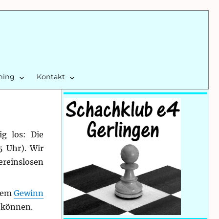
ining
Kontakt
ig los
: Die
5 Uhr). Wir
ereinslosen
 dem
Gewinn
n können.