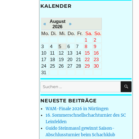
KALENDER
August
«
»
2026
Mo.
Di.
Mi.
Do.
Fr.
Sa.
So.
1
2
3
4
5
6
7
8
9
10
11
12
13
14
15
16
17
18
19
20
21
22
23
24
25
26
27
28
29
30
31
SU
Suchen
nach:
NEUESTE BEITRÄGE
WAM-Finale 2026 in Nürtingen
16. Sommerschnellschachturnier des SC
Leinfelden
Guido Steinmassl gewinnt Saison-
Abschlussturnier beim Schachklub