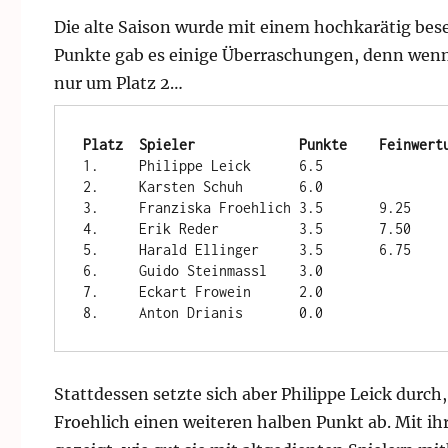
Die alte Saison wurde mit einem hochkarätig bes
Punkte gab es einige Überraschungen, denn wenn 
nur um Platz 2…
Platz  Spieler             Punkte    Feinwert
1.     Philippe Leick      6.5        

2.     Karsten Schuh       6.0

3.     Franziska Froehlich 3.5       9.25

4.     Erik Reder          3.5       7.50

5.     Harald Ellinger     3.5       6.75

6.     Guido Steinmassl    3.0      

7.     Eckart Frowein      2.0

8.     Anton Drianis       0.0
Stattdessen setzte sich aber Philippe Leick durch
Froehlich einen weiteren halben Punkt ab. Mit ih