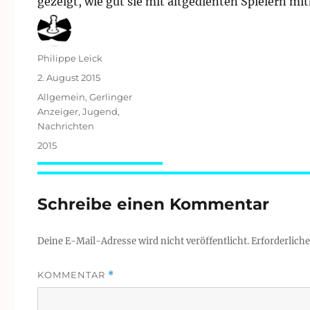
gezeigt, wie gut sie mit altgedienten Spielern mi
Autor
Philippe Leick
Veröffentlicht
2. August 2015
am
Kategorien
Allgemein
,
Gerlinger
Anzeiger
,
Jugend
,
Nachrichten
Schlagwörter
2015
Schreibe einen Kommentar
Deine E-Mail-Adresse wird nicht veröffentlicht.
Erforderliche
KOMMENTAR
*