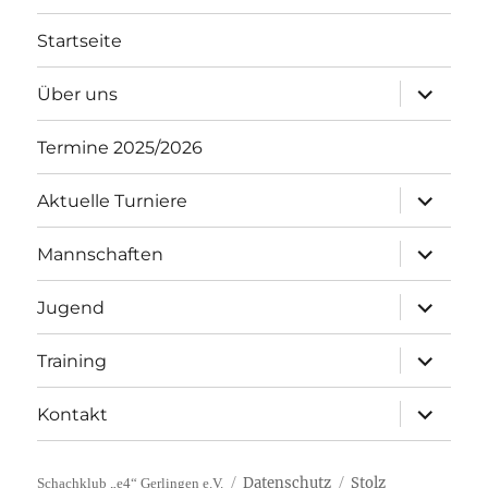
Startseite
Unterme
Über uns
öffnen
Termine 2025/2026
Unterme
Aktuelle Turniere
öffnen
Unterme
Mannschaften
öffnen
Unterme
Jugend
öffnen
Unterme
Training
öffnen
Unterme
Kontakt
öffnen
Datenschutz
Stolz
Schachklub „e4“ Gerlingen e.V.