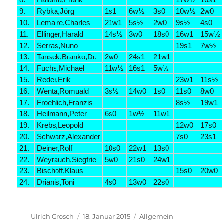
9.
Rybka,Jörg
1s1
6w½
3s0
10w½
2w0
10.
Lemaire,Charles
21w1
5s½
2w0
9s½
4s0
11.
Ellinger,Harald
14s½
3w0
18s0
16w1
15w½
12.
Serras,Nuno
19s1
7w½
13.
Tansek,Branko,Dr.
2w0
24s1
21w1
14.
Fuchs,Michael
11w½
16s1
5w½
15.
Reder,Erik
23w1
11s½
16.
Wenta,Romuald
3s½
14w0
1s0
11s0
8w0
17.
Froehlich,Franzis
8s½
19w1
18.
Heilmann,Peter
6s0
1w½
11w1
19.
Krebs,Leopold
12w0
17s0
20.
Schwarz,Alexander
7s0
23s1
21.
Deiner,Rolf
10s0
22w1
13s0
22.
Weyrauch,Siegfrie
5w0
21s0
24w1
23.
Bischoff,Klaus
15s0
20w0
24.
Drianis,Toni
4s0
13w0
22s0
Autor
Veröffentlicht
Kategorien
Ulrich Grosch
18. Januar 2015
Allgemein