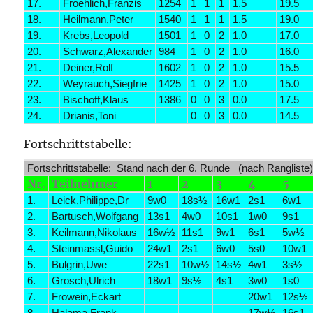
17.
Froehlich,Franzis
1254
1
1
1
1.5
19.5
18.
Heilmann,Peter
1540
1
1
1
1.5
19.0
19.
Krebs,Leopold
1501
1
0
2
1.0
17.0
20.
Schwarz,Alexander
984
1
0
2
1.0
16.0
21.
Deiner,Rolf
1602
1
0
2
1.0
15.5
22.
Weyrauch,Siegfrie
1425
1
0
2
1.0
15.0
23.
Bischoff,Klaus
1386
0
0
3
0.0
17.5
24.
Drianis,Toni
0
0
3
0.0
14.5
Fortschrittstabelle:
Fortschrittstabelle: Stand nach der 6. Runde (nach Rangliste
Nr.
Teilnehmer
1
2
3
4
5
1.
Leick,Philippe,Dr
9w0
18s½
16w1
2s1
6w1
2.
Bartusch,Wolfgang
13s1
4w0
10s1
1w0
9s1
3.
Keilmann,Nikolaus
16w½
11s1
9w1
6s1
5w½
4.
Steinmassl,Guido
24w1
2s1
6w0
5s0
10w1
5.
Bulgrin,Uwe
22s1
10w½
14s½
4w1
3s½
6.
Grosch,Ulrich
18w1
9s½
4s1
3w0
1s0
7.
Frowein,Eckart
20w1
12s½
8.
Halama,Frank
17w½
16s1