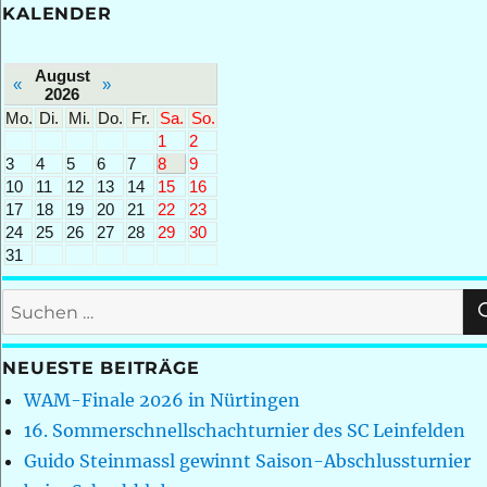
KALENDER
August
«
»
2026
Mo.
Di.
Mi.
Do.
Fr.
Sa.
So.
1
2
3
4
5
6
7
8
9
10
11
12
13
14
15
16
17
18
19
20
21
22
23
24
25
26
27
28
29
30
31
Suchen
nach:
NEUESTE BEITRÄGE
WAM-Finale 2026 in Nürtingen
16. Sommerschnellschachturnier des SC Leinfelden
Guido Steinmassl gewinnt Saison-Abschlussturnier