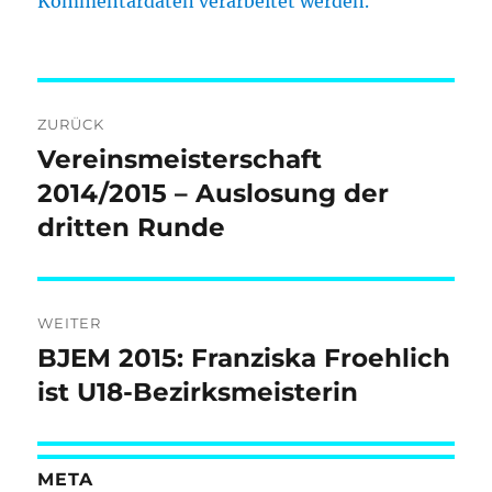
Kommentardaten verarbeitet werden.
Beitragsnavigation
ZURÜCK
Vereinsmeisterschaft
Vorheriger
Beitrag:
2014/2015 – Auslosung der
dritten Runde
WEITER
BJEM 2015: Franziska Froehlich
Nächster
Beitrag:
ist U18-Bezirksmeisterin
META