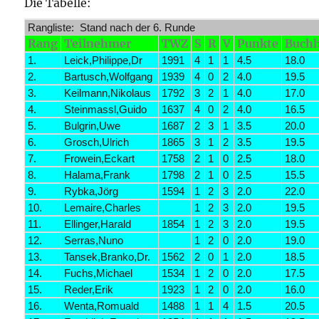
Die Tabelle:
Rangliste: Stand nach der 6. Runde
Rang
Teilnehmer
TWZ
S
R
V
Punkte
Buch
1.
Leick,Philippe,Dr
1991
4
1
1
4.5
18.0
2.
Bartusch,Wolfgang
1939
4
0
2
4.0
19.5
3.
Keilmann,Nikolaus
1792
3
2
1
4.0
17.0
4.
Steinmassl,Guido
1637
4
0
2
4.0
16.5
5.
Bulgrin,Uwe
1687
2
3
1
3.5
20.0
6.
Grosch,Ulrich
1865
3
1
2
3.5
19.5
7.
Frowein,Eckart
1758
2
1
0
2.5
18.0
8.
Halama,Frank
1798
2
1
0
2.5
15.5
9.
Rybka,Jörg
1594
1
2
3
2.0
22.0
10.
Lemaire,Charles
1
2
3
2.0
19.5
11.
Ellinger,Harald
1854
1
2
3
2.0
19.5
12.
Serras,Nuno
1
2
0
2.0
19.0
13.
Tansek,Branko,Dr.
1562
2
0
1
2.0
18.5
14.
Fuchs,Michael
1534
1
2
0
2.0
17.5
15.
Reder,Erik
1923
1
2
0
2.0
16.0
16.
Wenta,Romuald
1488
1
1
4
1.5
20.5