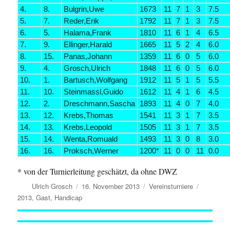
4.
8.
Bulgrin,Uwe
1673
11
7
1
3
7.5
5.
7.
Reder,Erik
1792
11
7
1
3
7.5
6.
5.
Halama,Frank
1810
11
6
1
4
6.5
7.
9.
Ellinger,Harald
1665
11
5
2
4
6.0
8.
15.
Panas,Johann
1359
11
6
0
5
6.0
9.
4.
Grosch,Ulrich
1848
11
6
0
5
6.0
10.
1.
Bartusch,Wolfgang
1912
11
5
1
5
5.5
11.
10.
Steinmassl,Guido
1612
11
4
1
6
4.5
12.
2.
Dreschmann,Sascha
1893
11
4
0
7
4.0
13.
12.
Krebs,Thomas
1541
11
3
1
7
3.5
14.
13.
Krebs,Leopold
1505
11
3
1
7
3.5
15.
14.
Wenta,Romuald
1493
11
3
0
8
3.0
16.
16.
Proksch,Werner
1200*
11
0
0
11
0.0
* von der Turnierleitung geschätzt, da ohne DWZ
Autor
Veröffentlicht
Kategorien
Schlagwö
Ulrich Grosch
16. November 2013
Vereinsturniere
am
2013
,
Gast
,
Handicap