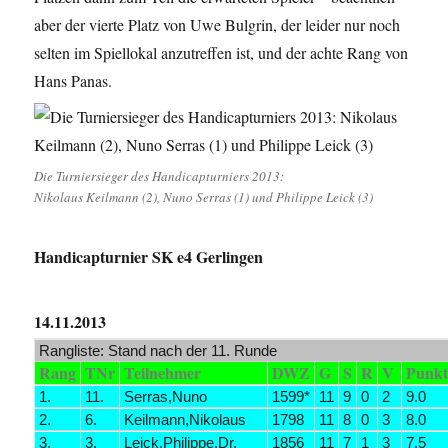
aber der vierte Platz von Uwe Bulgrin, der leider nur noch
selten im Spiellokal anzutreffen ist, und der achte Rang von
Hans Panas.
Die Turniersieger des Handicapturniers 2013:
Nikolaus Keilmann (2), Nuno Serras (1) und Philippe Leick (3)
Handicapturnier SK e4 Gerlingen
14.11.2013
Rangliste: Stand nach der 11. Runde
Rang
TNr
Teilnehmer
DWZ
G
S
R
V
Punkt
1.
11.
Serras,Nuno
1599*
11
9
0
2
9.0
2.
6.
Keilmann,Nikolaus
1798
11
8
0
3
8.0
3.
3.
Leick,Philippe,Dr.
1856
11
7
1
3
7.5