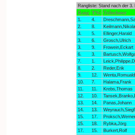
Rangliste: Stand nach der 3.
Rang
TNr
Teilnehmer
1.
4.
Dreschmann,S
2.
8.
Keilmann,Nikol
3.
5.
Ellinger,Harald
3.
6.
Grosch,Ulrich
3.
9.
Frowein,Eckart
6.
3.
Bartusch,Wolfg
7.
1.
Leick,Philippe,D
8.
2.
Reder,Erik
9.
12.
Wenta,Romuald
10.
7.
Halama,Frank
11.
11.
Krebs,Thomas
12.
10.
Tansek,Branko,
13.
14.
Panas,Johann
14.
13.
Weyrauch,Siegf
15.
17.
Proksch,Werne
15.
18.
Rybka,Jörg
17.
15.
Burkert,Rolf