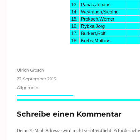
13.
Panas,Johann
14.
Weyrauch,Siegfrie
15.
Proksch,Werner
16.
Rybka,Jörg
17.
Burkert,Rolf
18.
Krebs,Mathias
Autor
Ulrich Grosch
Veröffentlicht
22. September 2013
am
Kategorien
Allgemein
Schreibe einen Kommentar
Deine E-Mail-Adresse wird nicht veröffentlicht.
Erforderliche