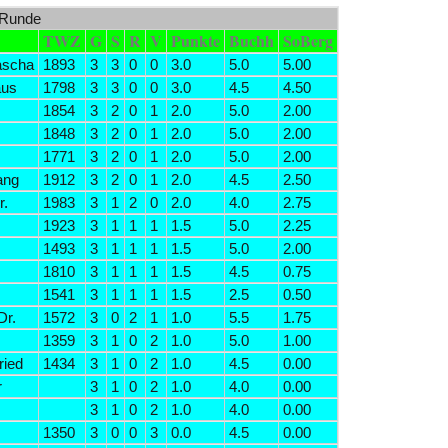
 Runde
TWZ
G
S
R
V
Punkte
Buchh
SoBerg
ascha
1893
3
3
0
0
3.0
5.0
5.00
aus
1798
3
3
0
0
3.0
4.5
4.50
1854
3
2
0
1
2.0
5.0
2.00
1848
3
2
0
1
2.0
5.0
2.00
1771
3
2
0
1
2.0
5.0
2.00
ang
1912
3
2
0
1
2.0
4.5
2.50
r.
1983
3
1
2
0
2.0
4.0
2.75
1923
3
1
1
1
1.5
5.0
2.25
1493
3
1
1
1
1.5
5.0
2.00
1810
3
1
1
1
1.5
4.5
0.75
1541
3
1
1
1
1.5
2.5
0.50
Dr.
1572
3
0
2
1
1.0
5.5
1.75
1359
3
1
0
2
1.0
5.0
1.00
ried
1434
3
1
0
2
1.0
4.5
0.00
r
3
1
0
2
1.0
4.0
0.00
3
1
0
2
1.0
4.0
0.00
1350
3
0
0
3
0.0
4.5
0.00