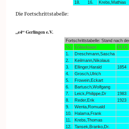
18.
16.
Krebs,Mathias
Die Fortschrittstabelle:
„e4“ Gerlingen e.V.
Fortschrittstabelle: Stand nach d
Nr.
Teilnehmer
ELO
1.
Dreschmann,Sascha
2.
Keilmann,Nikolaus
3.
Ellinger,Harald
1854
4.
Grosch,Ulrich
5.
Frowein,Eckart
6.
Bartusch,Wolfgang
7.
Leick,Philippe,Dr
1983
8.
Reder,Erik
1923
9.
Wenta,Romuald
10.
Halama,Frank
11.
Krebs,Thomas
12.
Tansek,Branko,Dr.