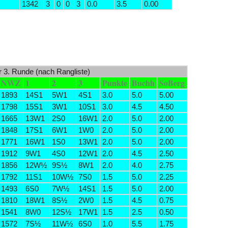
1342
3
0
0
3
0.0
3.5
0.00
er 3. Runde (nach Rangliste)
NWZ
1
2
3
Punkte
Buchh
SoBerg
1893
14S1
5W1
4S1
3.0
5.0
5.00
1798
15S1
3W1
10S1
3.0
4.5
4.50
1665
13W1
2S0
16W1
2.0
5.0
2.00
1848
17S1
6W1
1W0
2.0
5.0
2.00
1771
16W1
1S0
13W1
2.0
5.0
2.00
1912
9W1
4S0
12W1
2.0
4.5
2.50
1856
12W½
9S½
8W1
2.0
4.0
2.75
1792
11S1
10W½
7S0
1.5
5.0
2.25
1493
6S0
7W½
14S1
1.5
5.0
2.00
1810
18W1
8S½
2W0
1.5
4.5
0.75
1541
8W0
12S½
17W1
1.5
2.5
0.50
1572
7S½
11W½
6S0
1.0
5.5
1.75