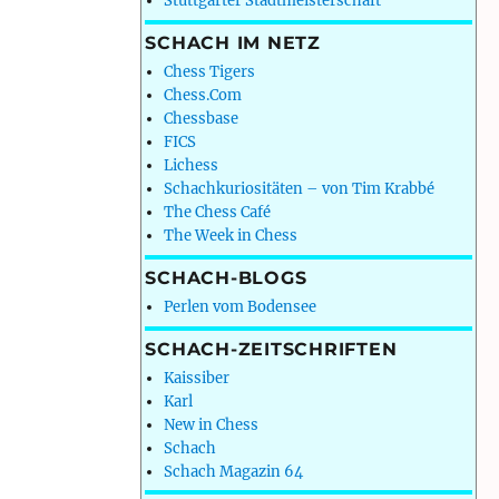
Stuttgarter Stadtmeisterschaft
SCHACH IM NETZ
Chess Tigers
Chess.Com
Chessbase
FICS
Lichess
Schachkuriositäten – von Tim Krabbé
The Chess Café
The Week in Chess
SCHACH-BLOGS
Perlen vom Bodensee
SCHACH-ZEITSCHRIFTEN
Kaissiber
Karl
New in Chess
Schach
Schach Magazin 64