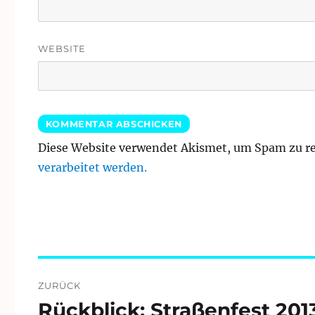
WEBSITE
Diese Website verwendet Akismet, um Spam zu r
verarbeitet werden.
Beitragsnavigation
ZURÜCK
Rückblick: Straßenfest 201
Vorheriger