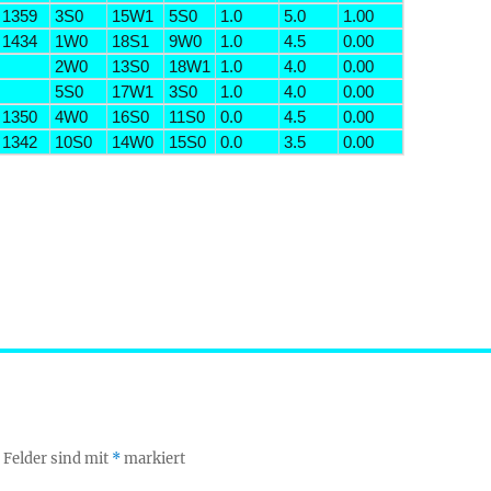
1359
3S0
15W1
5S0
1.0
5.0
1.00
1434
1W0
18S1
9W0
1.0
4.5
0.00
2W0
13S0
18W1
1.0
4.0
0.00
5S0
17W1
3S0
1.0
4.0
0.00
1350
4W0
16S0
11S0
0.0
4.5
0.00
1342
10S0
14W0
15S0
0.0
3.5
0.00
 Felder sind mit
*
markiert