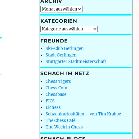
ARCHIV
Archiv
KATEGORIEN
Kategorien
FREUNDE
Ski-Club Gerlingen
Stadt Gerlingen
Stuttgarter Stadtmeisterschaft
SCHACH IM NETZ
Chess Tigers
Chess.Com
Chessbase
FICS
Lichess
Schachkuriositäten – von Tim Krabbé
The Chess Café
The Week in Chess
SCHACH-BLOGS