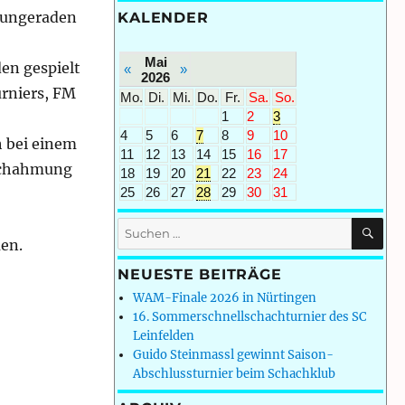
 ungeraden
KALENDER
Mai
en gespielt
«
»
2026
urniers, FM
Mo.
Di.
Mi.
Do.
Fr.
Sa.
So.
1
2
3
4
5
6
7
8
9
10
h bei einem
11
12
13
14
15
16
17
Nachahmung
18
19
20
21
22
23
24
25
26
27
28
29
30
31
SU
Suchen
en.
nach:
NEUESTE BEITRÄGE
WAM-Finale 2026 in Nürtingen
16. Sommerschnellschachturnier des SC
Leinfelden
Guido Steinmassl gewinnt Saison-
Abschlussturnier beim Schachklub