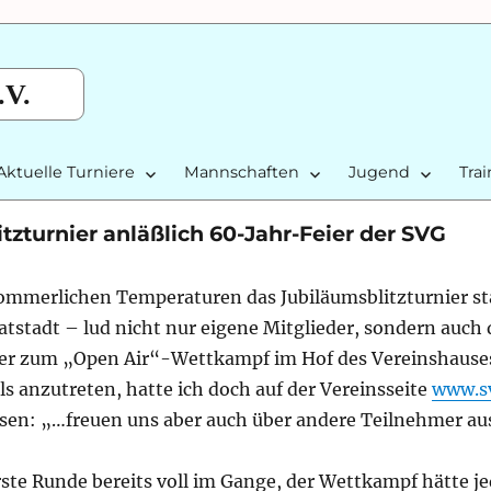
.V.
Aktuelle Turniere
Mannschaften
Jugend
Tra
zturnier anläßlich 60-Jahr-Feier der SVG
merlichen Temperaturen das Jubiläumsblitzturnier sta
tadt – lud nicht nur eigene Mitglieder, sondern auch 
er zum „Open Air“-Wettkampf im Hof des Vereinshauses
ls anzutreten, hatte ich doch auf der Vereinsseite
www.s
esen: „…freuen uns aber auch über andere Teilnehmer au
erste Runde bereits voll im Gange, der Wettkampf hätte j