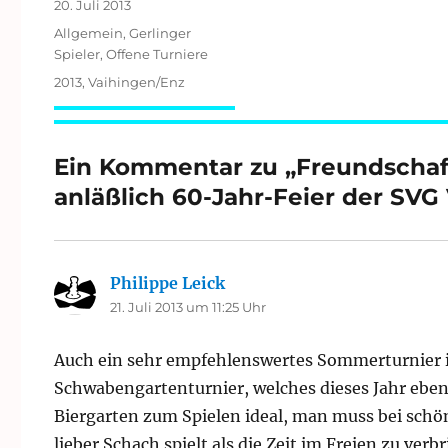
Veröffentlicht
20. Juli 2013
am
Kategorien
Allgemein
,
Gerlinger
Spieler
,
Offene Turniere
Schlagwörter
2013
,
Vaihingen/Enz
Ein Kommentar zu „Freundschaft
anläßlich 60-Jahr-Feier der SVG
Philippe Leick
sagt:
21. Juli 2013 um 11:25 Uhr
Auch ein sehr empfehlenswertes Sommerturnier 
Schwabengartenturnier, welches dieses Jahr eben
Biergarten zum Spielen ideal, man muss bei sch
lieber Schach spielt als die Zeit im Freien zu ve