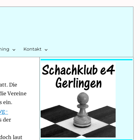
ining
Kontakt
tt. Die
die Vereine
 ein.
vg-
s der
edoch laut