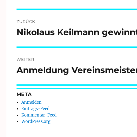
Beitragsnavigation
ZURÜCK
Nikolaus Keilmann gewinnt
Vorheriger
Beitrag:
WEITER
Anmeldung Vereinsmeister
Nächster
Beitrag:
META
Anmelden
Eintrags-Feed
Kommentar-Feed
WordPress.org