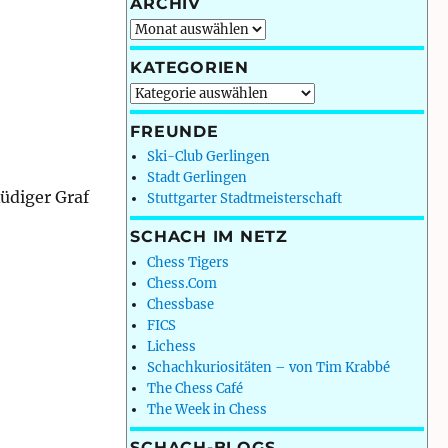
ARCHIV
Archiv
KATEGORIEN
Kategorien
FREUNDE
Ski-Club Gerlingen
Stadt Gerlingen
Rüdiger Graf
Stuttgarter Stadtmeisterschaft
SCHACH IM NETZ
Chess Tigers
Chess.Com
Chessbase
FICS
Lichess
Schachkuriositäten – von Tim Krabbé
The Chess Café
The Week in Chess
SCHACH-BLOGS