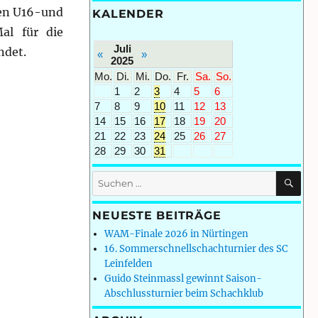
eren U16-und
KALENDER
al für die
Juli
ndet.
«
»
2025
Mo.
Di.
Mi.
Do.
Fr.
Sa.
So.
1
2
3
4
5
6
7
8
9
10
11
12
13
14
15
16
17
18
19
20
21
22
23
24
25
26
27
28
29
30
31
SU
Suchen
nach:
NEUESTE BEITRÄGE
WAM-Finale 2026 in Nürtingen
16. Sommerschnellschachturnier des SC
Leinfelden
Guido Steinmassl gewinnt Saison-
Abschlussturnier beim Schachklub