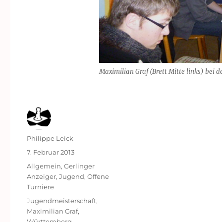
Maximilian Graf (Brett Mitte links) bei 
Autor
Philippe Leick
Veröffentlicht
7. Februar 2013
am
Kategorien
Allgemein
,
Gerlinger
Anzeiger
,
Jugend
,
Offene
Turniere
Schlagwörter
Jugendmeisterschaft
,
Maximilian Graf
,
Württemberg