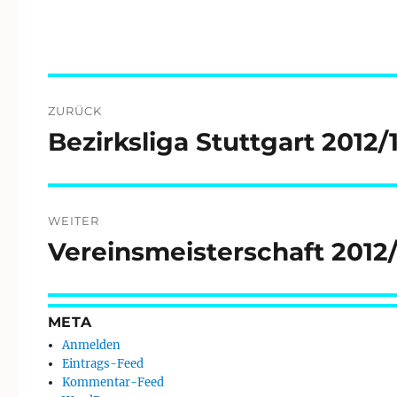
Beitragsnavigation
ZURÜCK
Bezirksliga Stuttgart 2012/
Vorheriger
Beitrag:
WEITER
Vereinsmeisterschaft 2012
Nächster
Beitrag:
META
Anmelden
Eintrags-Feed
Kommentar-Feed