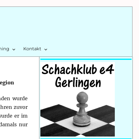
ining
Kontakt
Region
nden wurde
ahren zuvor
wurde er im
 damals nur