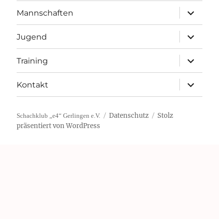
Unterme
Mannschaften
öffnen
Unterme
Jugend
öffnen
Unterme
Training
öffnen
Unterme
Kontakt
öffnen
Datenschutz
Stolz
Schachklub „e4“ Gerlingen e.V.
präsentiert von WordPress