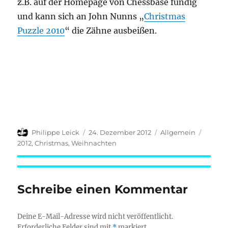
z.B. auf der Homepage von Chessbase fündig
und kann sich an John Nunns „
Christmas
Puzzle 2010
“ die Zähne ausbeißen.
Autor
Veröffentlicht
Kategorien
Schlag
Philippe Leick
24. Dezember 2012
Allgemein
am
2012
,
Christmas
,
Weihnachten
Schreibe einen Kommentar
Deine E-Mail-Adresse wird nicht veröffentlicht.
Erforderliche Felder sind mit
*
markiert