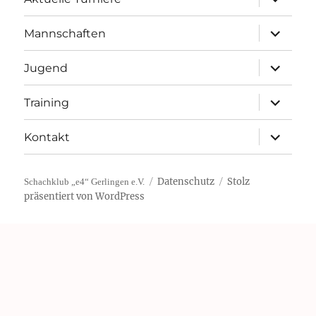
öffnen
Unterme
Mannschaften
öffnen
Unterme
Jugend
öffnen
Unterme
Training
öffnen
Unterme
Kontakt
öffnen
Datenschutz
Stolz
Schachklub „e4“ Gerlingen e.V.
präsentiert von WordPress