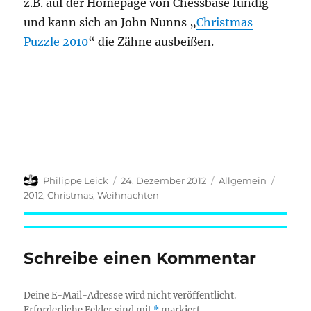
z.B. auf der Homepage von Chessbase fündig
und kann sich an John Nunns „
Christmas
Puzzle 2010
“ die Zähne ausbeißen.
Autor
Veröffentlicht
Kategorien
Schlag
Philippe Leick
24. Dezember 2012
Allgemein
am
2012
,
Christmas
,
Weihnachten
Schreibe einen Kommentar
Deine E-Mail-Adresse wird nicht veröffentlicht.
Erforderliche Felder sind mit
*
markiert