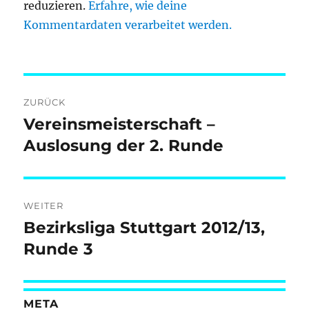
reduzieren.
Erfahre, wie deine
Kommentardaten verarbeitet werden.
Beitragsnavigation
ZURÜCK
Vereinsmeisterschaft –
Vorheriger
Beitrag:
Auslosung der 2. Runde
WEITER
Bezirksliga Stuttgart 2012/13,
Nächster
Beitrag:
Runde 3
META