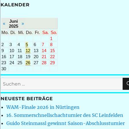
KALENDER
Juni
«
»
2025
Mo.
Di.
Mi.
Do.
Fr.
Sa.
So.
1
2
3
4
5
6
7
8
9
10
11
12
13
14
15
16
17
18
19
20
21
22
23
24
25
26
27
28
29
30
Suchen
nach:
NEUESTE BEITRÄGE
WAM-Finale 2026 in Nürtingen
16. Sommerschnellschachturnier des SC Leinfelden
Guido Steinmassl gewinnt Saison-Abschlussturnier