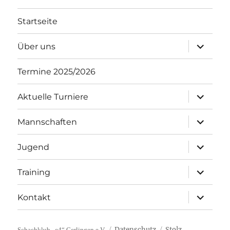
Startseite
Unterme
Über uns
öffnen
Termine 2025/2026
Unterme
Aktuelle Turniere
öffnen
Unterme
Mannschaften
öffnen
Unterme
Jugend
öffnen
Unterme
Training
öffnen
Unterme
Kontakt
öffnen
Datenschutz
Stolz
Schachklub „e4“ Gerlingen e.V.