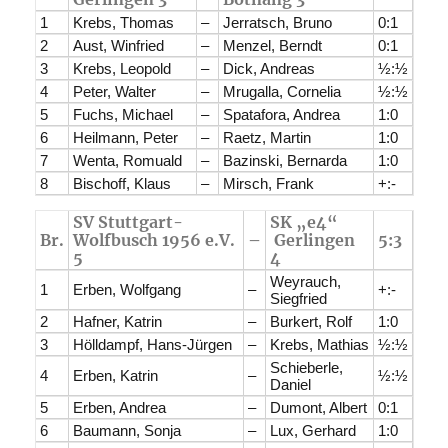
1
Krebs, Thomas
–
Jerratsch, Bruno
0:1
2
Aust, Winfried
–
Menzel, Berndt
0:1
3
Krebs, Leopold
–
Dick, Andreas
½:½
4
Peter, Walter
–
Mrugalla, Cornelia
½:½
5
Fuchs, Michael
–
Spatafora, Andrea
1:0
6
Heilmann, Peter
–
Raetz, Martin
1:0
7
Wenta, Romuald
–
Bazinski, Bernarda
1:0
8
Bischoff, Klaus
–
Mirsch, Frank
+:-
SV Stuttgart-
SK „e4“
Br.
Wolfbusch 1956 e.V.
–
Gerlingen
5:3
5
4
Weyrauch,
1
Erben, Wolfgang
–
+:-
Siegfried
2
Hafner, Katrin
–
Burkert, Rolf
1:0
3
Hölldampf, Hans-Jürgen
–
Krebs, Mathias
½:½
Schieberle,
4
Erben, Katrin
–
½:½
Daniel
5
Erben, Andrea
–
Dumont, Albert
0:1
6
Baumann, Sonja
–
Lux, Gerhard
1:0