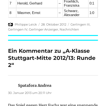
Froehlich,
7
Herold, Gerhard
–
0:1
Franziska
Schwarz,
8
Wasmer, Ernst
–
1:0
Alexander
Autor
Veröffentlicht
Kategorien
Philippe Leick
28. Oktober 2012
Gerlingen III
,
am
Gerlingen IV
,
Gerlinger Anzeiger
,
Nachrichten
Ein Kommentar zu „A-Klasse
Stuttgart-Mitte 2012/13: Runde
2“
Spatafora Andrea
sagt:
30. Januar 2013 um 20:11 Uhr
Das Spiel gegen Herr Fuchs war eine spannende