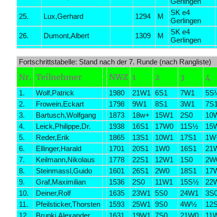
Gerlingen
SK e4
25.
Lux,Gerhard
1294
M
Gerlingen
SK e4
26.
Dumont,Albert
1309
M
Gerlingen
Fortschrittstabelle: Stand nach der 7. Runde (nach Rangliste)
Nr.
Teilnehmer
NWZ
1
2
3
4
1.
Wolf,Patrick
1980
21W1
6S1
7W1
5S
2.
Frowein,Eckart
1798
9W1
8S1
3W1
7S
3.
Bartusch,Wolfgang
1873
18w+
15W1
2S0
10
4.
Leick,Philippe,Dr.
1938
16S1
17W0
11S½
15
5.
Reder,Erik
1865
13S1
10W1
17S1
1W
6.
Ellinger,Harald
1701
20S1
1W0
16S1
21
7.
Keilmann,Nikolaus
1778
22S1
12W1
1S0
2W
8.
Steinmassl,Guido
1601
26S1
2W0
18S1
17
9.
Graf,Maximilian
1536
2S0
11W1
15S½
22
10.
Deiner,Rolf
1635
23W1
5S0
24W1
3S
11.
Pfeilsticker,Thorsten
1593
25W1
9S0
4W½
12
12.
Brunki,Alexander
1631
19W1
7S0
21W0
11