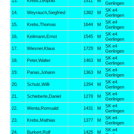
13.
Krebs,Leopold
1511
M
Gerlingen
SK e4
14.
Weyrauch,Siegfried
1382
M
Gerlingen
SK e4
15.
Krebs,Thomas
1644
M
Gerlingen
SK e4
16.
Keilmann,Ernst
1545
M
Gerlingen
SK e4
17.
Wiesner,Klaus
1729
M
Gerlingen
SK e4
18.
Peter,Walter
1463
M
Gerlingen
SK e4
19.
Panas,Johann
1363
M
Gerlingen
SK e4
20.
Schulz,Willi
1394
M
Gerlingen
SK e4
21.
Schieberle,Daniel
1278
M
Gerlingen
SK e4
22.
Wenta,Romuald
1431
M
Gerlingen
SK e4
23.
Krebs,Mathias
1377
M
Gerlingen
SK e4
24.
Burkert,Rolf
1425
M