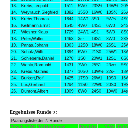
13.
Krebs,Leopold
1511
5W0
23S½
14W½
20
14.
Weyrauch,Siegfried
1382
15S0
16W0
13S½
26
15.
Krebs,Thomas
1644
14W1
3S0
9W½
4S
16.
Keilmann,Ernst
1545
4W0
14S1
6W0
24
17.
Wiesner,Klaus
1729
24W1
4S1
5W0
8S
18.
Peter,Walter
1463
3s-
19S1
8W0
23
19.
Panas,Johann
1363
12S0
18W0
26S1
25
20.
Schulz,Willi
1394
6W0
21S0
25W1
13
21.
Schieberle,Daniel
1278
1S0
20W1
12S1
6S
22.
Wenta,Romuald
1431
7W0
25S1
23w+
9S
23.
Krebs,Mathias
1377
10S0
13W½
22s-
18
24.
Burkert,Rolf
1425
17S0
26W1
10S0
16
25.
Lux,Gerhard
1294
11S0
22W0
20S0
19
26.
Dumont,Albert
1309
8W0
24S0
19W0
14s
Ergebnisse Runde 7:
Paarungsliste der 7. Runde
Tisch
TNr
Teilnehmer
Punkte
–
TNr
Teil