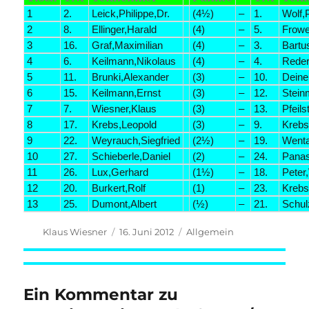
1
2.
Leick,Philippe,Dr.
(4½)
–
1.
Wolf,
2
8.
Ellinger,Harald
(4)
–
5.
Frowe
3
16.
Graf,Maximilian
(4)
–
3.
Bartu
4
6.
Keilmann,Nikolaus
(4)
–
4.
Reder
5
11.
Brunki,Alexander
(3)
–
10.
Deine
6
15.
Keilmann,Ernst
(3)
–
12.
Stein
7
7.
Wiesner,Klaus
(3)
–
13.
Pfeils
8
17.
Krebs,Leopold
(3)
–
9.
Kreb
9
22.
Weyrauch,Siegfried
(2½)
–
19.
Went
10
27.
Schieberle,Daniel
(2)
–
24.
Pana
11
26.
Lux,Gerhard
(1½)
–
18.
Peter
12
20.
Burkert,Rolf
(1)
–
23.
Krebs
13
25.
Dumont,Albert
(½)
–
21.
Schulz
Autor
Veröffentlicht
Kategorien
Klaus Wiesner
16. Juni 2012
Allgemein
am
Ein Kommentar zu