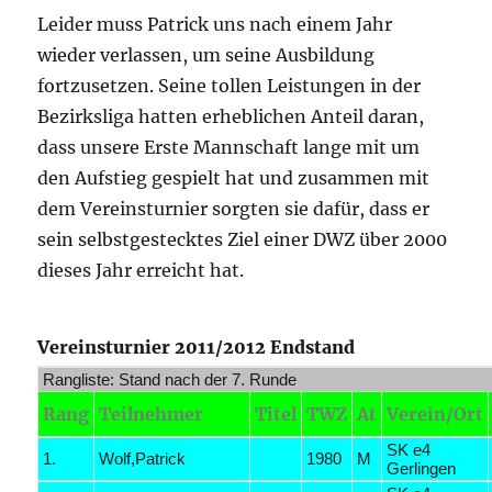
Leider muss Patrick uns nach einem Jahr
wieder verlassen, um seine Ausbildung
fortzusetzen. Seine tollen Leistungen in der
Bezirksliga hatten erheblichen Anteil daran,
dass unsere Erste Mannschaft lange mit um
den Aufstieg gespielt hat und zusammen mit
dem Vereinsturnier sorgten sie dafür, dass er
sein selbstgestecktes Ziel einer DWZ über 2000
dieses Jahr erreicht hat.
Vereinsturnier 2011/2012 Endstand
Rangliste: Stand nach der 7. Runde
Rang
Teilnehmer
Titel
TWZ
At
Verein/Ort
SK e4
1.
Wolf,Patrick
1980
M
Gerlingen