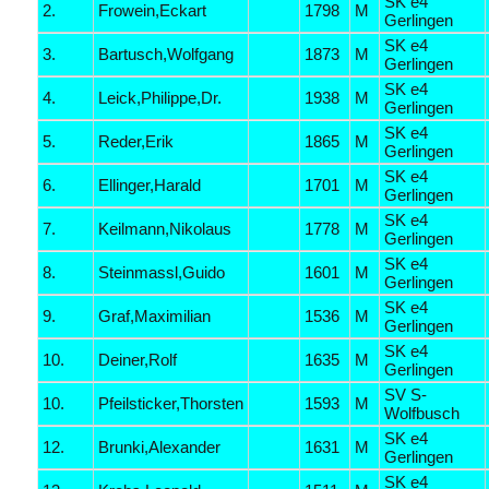
SK e4
2.
Frowein,Eckart
1798
M
Gerlingen
SK e4
3.
Bartusch,Wolfgang
1873
M
Gerlingen
SK e4
4.
Leick,Philippe,Dr.
1938
M
Gerlingen
SK e4
5.
Reder,Erik
1865
M
Gerlingen
SK e4
6.
Ellinger,Harald
1701
M
Gerlingen
SK e4
7.
Keilmann,Nikolaus
1778
M
Gerlingen
SK e4
8.
Steinmassl,Guido
1601
M
Gerlingen
SK e4
9.
Graf,Maximilian
1536
M
Gerlingen
SK e4
10.
Deiner,Rolf
1635
M
Gerlingen
SV S-
10.
Pfeilsticker,Thorsten
1593
M
Wolfbusch
SK e4
12.
Brunki,Alexander
1631
M
Gerlingen
SK e4