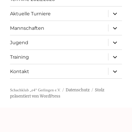
Unterme
Aktuelle Turniere
öffnen
Unterme
Mannschaften
öffnen
Unterme
Jugend
öffnen
Unterme
Training
öffnen
Unterme
Kontakt
öffnen
Datenschutz
Stolz
Schachklub „e4“ Gerlingen e.V.
präsentiert von WordPress