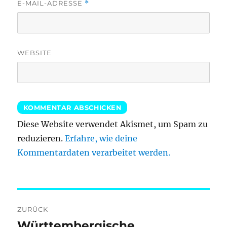
E-MAIL-ADRESSE
*
WEBSITE
Diese Website verwendet Akismet, um Spam zu
reduzieren.
Erfahre, wie deine
Kommentardaten verarbeitet werden.
Beitragsnavigation
ZURÜCK
Württembergische
Vorheriger