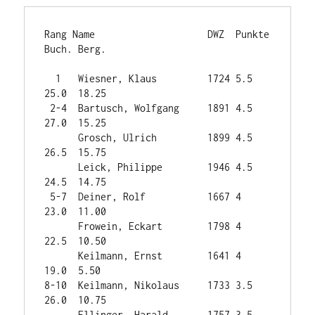
Rang Name                    DWZ  Punkte 
Buch. Berg.

  1   Wiesner, Klaus         1724 5.5    
25.0  18.25

 2-4  Bartusch, Wolfgang     1891 4.5    
27.0  15.25

      Grosch, Ulrich         1899 4.5    
26.5  15.75

      Leick, Philippe        1946 4.5    
24.5  14.75

 5-7  Deiner, Rolf           1667 4      
23.0  11.00

      Frowein, Eckart        1798 4      
22.5  10.50

      Keilmann, Ernst        1641 4      
19.0  5.50

8-10  Keilmann, Nikolaus     1733 3.5    
26.0  10.75

      Ellinger, Harald       1757 3.5    