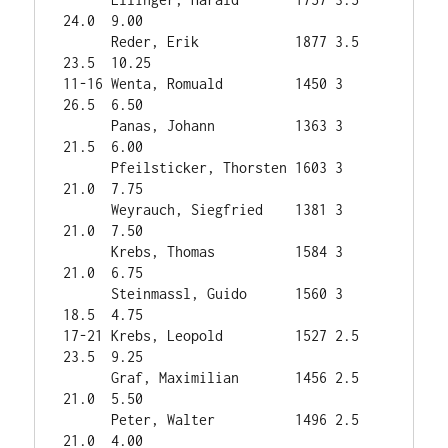
24.0  9.00

      Reder, Erik            1877 3.5    
23.5  10.25

11-16 Wenta, Romuald         1450 3      
26.5  6.50

      Panas, Johann          1363 3      
21.5  6.00

      Pfeilsticker, Thorsten 1603 3      
21.0  7.75

      Weyrauch, Siegfried    1381 3      
21.0  7.50

      Krebs, Thomas          1584 3      
21.0  6.75

      Steinmassl, Guido      1560 3      
18.5  4.75

17-21 Krebs, Leopold         1527 2.5    
23.5  9.25

      Graf, Maximilian       1456 2.5    
21.0  5.50

      Peter, Walter          1496 2.5    
21.0  4.00
