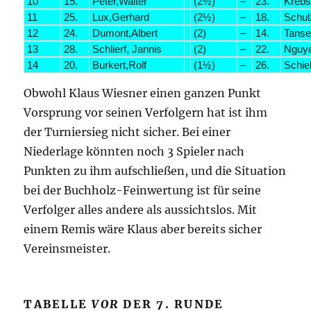
10
15.
Peter,Walter
(2½)
–
23.
Krebs
11
25.
Lux,Gerhard
(2½)
–
18.
Schulz
12
24.
Dumont,Albert
(2)
–
14.
Tanse
13
28.
Schlierf, Jannis
(2)
–
22.
Nguy
14
20.
Burkert,Rolf
(1½)
–
26.
Schie
Obwohl Klaus Wiesner einen ganzen Punkt
Vorsprung vor seinen Verfolgern hat ist ihm
der Turniersieg nicht sicher. Bei einer
Niederlage könnten noch 3 Spieler nach
Punkten zu ihm aufschließen, und die Situation
bei der Buchholz-Feinwertung ist für seine
Verfolger alles andere als aussichtslos. Mit
einem Remis wäre Klaus aber bereits sicher
Vereinsmeister.
TABELLE
VOR
DER 7. RUNDE