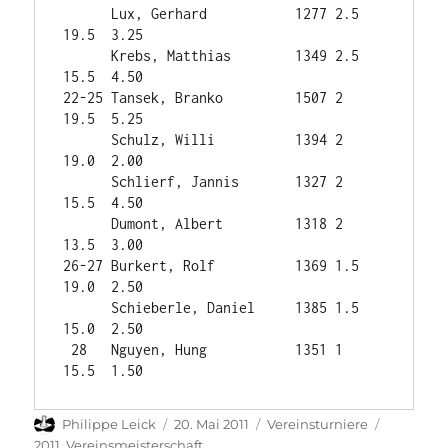
      Lux, Gerhard           1277 2.5    
19.5  3.25

      Krebs, Matthias        1349 2.5    
15.5  4.50

22-25 Tansek, Branko         1507 2      
19.5  5.25

      Schulz, Willi          1394 2      
19.0  2.00

      Schlierf, Jannis       1327 2      
15.5  4.50

      Dumont, Albert         1318 2      
13.5  3.00

26-27 Burkert, Rolf          1369 1.5    
19.0  2.50

      Schieberle, Daniel     1385 1.5    
15.0  2.50

 28   Nguyen, Hung           1351 1      
15.5  1.50
Autor
Veröffentlicht
Kategorien
Schlagwö
Philippe Leick
20. Mai 2011
Vereinsturniere
am
2011
,
Vereinsmeisterschaft