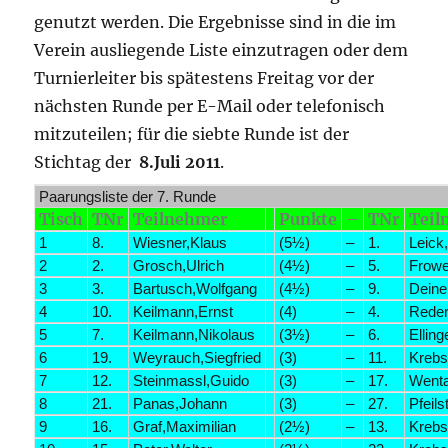
genutzt werden. Die Ergebnisse sind in die im
Verein ausliegende Liste einzutragen oder dem
Turnierleiter bis spätestens Freitag vor der
nächsten Runde per E-Mail oder telefonisch
mitzuteilen; für die siebte Runde ist der
Stichtag der
8.Juli 2011
.
Paarungsliste der 7. Runde
Tisch
TNr
Teilnehmer
Punkte
–
TNr
Teil
1
8.
Wiesner,Klaus
(5½)
–
1.
Leick
2
2.
Grosch,Ulrich
(4½)
–
5.
Frowe
3
3.
Bartusch,Wolfgang
(4½)
–
9.
Deine
4
10.
Keilmann,Ernst
(4)
–
4.
Reder
5
7.
Keilmann,Nikolaus
(3½)
–
6.
Elling
6
19.
Weyrauch,Siegfried
(3)
–
11.
Kreb
7
12.
Steinmassl,Guido
(3)
–
17.
Went
8
21.
Panas,Johann
(3)
–
27.
Pfeils
9
16.
Graf,Maximilian
(2½)
–
13.
Krebs