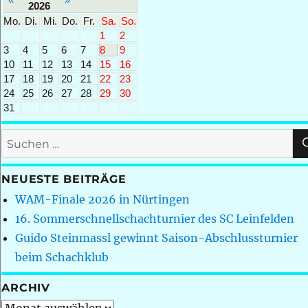
2026
Mo.
Di.
Mi.
Do.
Fr.
Sa.
So.
1
2
3
4
5
6
7
8
9
10
11
12
13
14
15
16
17
18
19
20
21
22
23
24
25
26
27
28
29
30
31
Suchen
nach:
NEUESTE BEITRÄGE
WAM-Finale 2026 in Nürtingen
16. Sommerschnellschachturnier des SC Leinfelden
Guido Steinmassl gewinnt Saison-Abschlussturnier
beim Schachklub
ARCHIV
Archiv