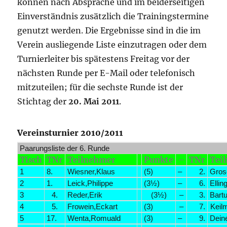
können nach Absprache und im beiderseitigen
Einverständnis zusätzlich die Trainingstermine
genutzt werden. Die Ergebnisse sind in die im
Verein ausliegende Liste einzutragen oder dem
Turnierleiter bis spätestens Freitag vor der
nächsten Runde per E-Mail oder telefonisch
mitzuteilen; für die sechste Runde ist der
Stichtag der
20. Mai 2011
.
Vereinsturnier 2010/2011
Paarungsliste der 6. Runde
Tisch
TNr
Teilnehmer
Punkte
–
TNr
Tei
1
8.
Wiesner,Klaus
(5)
–
2.
Gros
2
1.
Leick,Philippe
(3½)
–
6.
Ellin
3
4.
Reder,Erik
(3½)
–
3.
Bart
4
5.
Frowein,Eckart
(3)
–
7.
Keil
5
17.
Wenta,Romuald
(3)
–
9.
Deine