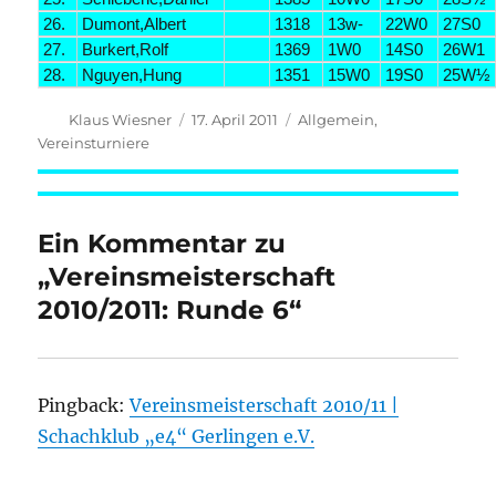
26.
Dumont,Albert
1318
13w-
22W0
27S0
27.
Burkert,Rolf
1369
1W0
14S0
26W1
28.
Nguyen,Hung
1351
15W0
19S0
25W½
Autor
Veröffentlicht
Kategorien
Klaus Wiesner
17. April 2011
Allgemein
,
am
Vereinsturniere
Ein Kommentar zu
„Vereinsmeisterschaft
2010/2011: Runde 6“
Pingback:
Vereinsmeisterschaft 2010/11 |
Schachklub „e4“ Gerlingen e.V.