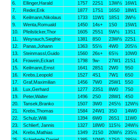
6.
Ellinger,Harald
1757
22S1
13W½
16W1
7.
Reder,Erik
1877
17S1
16S0
18W1
8.
Keilmann,Nikolaus
1733
11W1
18S1
3W½
9.
Wenta,Romuald
1450
14s+
1S0
15W1
10.
Pfeilsticker,Thor
1605
25S1
5W½
13S1
11.
Weyrauch,Siegfrie
1381
8S0
23W½
22S1
12.
Panas,Johann
1363
5S½
4W0
20S½
13.
Steinmassl,Guido
1560
26s+
6S½
10W0
14.
Frowein,Eckart
1798
9w-
27W1
21S1
15.
Keilmann,Ernst
1641
28S1
2W0
9S0
16.
Krebs,Leopold
1527
4S1
7W1
6S0
17.
Graf,Maximilian
1456
7W0
25W1
5S0
18.
Lux,Gerhard
1277
23S1
8W0
7S0
19.
Peter,Walter
1496
2S0
28W1
4S0
20.
Tansek,Branko
1507
3W0
24S½
12W½
21.
Krebs,Thomas
1584
24W1
3S0
14W0
22.
Schulz,Willi
1394
6W0
26S1
11W0
23.
Schlierf, Jannis
1327
18W0
11S½
24W½
24.
Krebs,Mathias
1349
21S0
20W½
23S½
25.
Schieberle,Daniel
1385
10W0
17S0
28S½