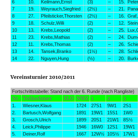
6
10.
Keilmann,Ernst
(3)
–
15.
Peter
7
19.
Weyrauch,Siegfried
(2½)
–
21.
Pana
8
27.
Pfeilsticker,Thorsten
(2½)
–
16.
Graf
9
18.
Schulz,Willi
(2)
–
12.
Stei
10
13.
Krebs,Leopold
(2)
–
25.
Lux,
11
23.
Krebs,Mathias
(2)
–
24.
Dumo
12
11.
Krebs,Thomas
(2)
–
26.
Schie
13
14.
Tansek,Branko
(1½)
–
28.
Schli
14
22.
Nguyen,Hung
(½)
–
20.
Burke
Vereinsturnier 2010/2011
Fortschrittstabelle: Stand nach der 6. Runde (nach Rangliste)
Nr.
Teilnehmer
ELO
NWZ
1
2
3
1.
Wiesner,Klaus
1724
27S1
9W1
2S1
2.
Bartusch,Wolfgang
1891
19W1
15S1
1W0
3.
Grosch,Ulrich
1899
20S1
21W1
8S½
4.
Leick,Philippe
1946
16W0
12S1
19W1
5.
Deiner,Rolf
1667
12W½
10S½
17W1