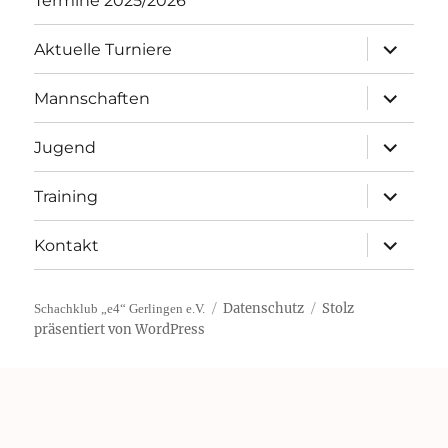
Termine 2025/2026
Unterme
Aktuelle Turniere
öffnen
Unterme
Mannschaften
öffnen
Unterme
Jugend
öffnen
Unterme
Training
öffnen
Unterme
Kontakt
öffnen
Datenschutz
Stolz
Schachklub „e4“ Gerlingen e.V.
präsentiert von WordPress