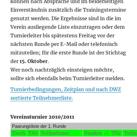
können nach Absprache und im beiderseitigen
Einverständnis zusätzlich die Trainingstermine
genutzt werden. Die Ergebnisse sind in die im
Verein ausliegende Liste einzutragen oder dem
Turnierleiter bis spätestens Freitag vor der
nächsten Runde per E-Mail oder telefonisch
mitzuteilen; für die erste Runde ist der Stichtag
der
15. Oktober
.
Wer noch nachträglich einsteigen möchte,
sollte sich ebenfalls beim Turnierleiter melden.
Turnierbedingungen, Zeitplan und nach DWZ
sortierte Teilnehmerliste.
Vereinsturnier 2010/2011
Paarungsliste der 1. Runde
Tisch
TNr
Teilnehmer
Punkte
–
TNr
Teil