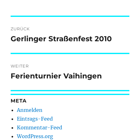
Beitragsnavigation
ZURÜCK
Gerlinger Straßenfest 2010
Vorheriger
Beitrag:
WEITER
Ferienturnier Vaihingen
Nächster
Beitrag:
META
Anmelden
Eintrags-Feed
Kommentar-Feed
WordPress.org