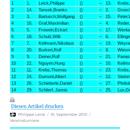
1
1.
Leick,Philippe
()
–
13.
Krebs
2
14.
Tansek,Branko
()
–
2.
Grosch
3
3.
Bartusch,Wolfgang
()
–
15.
Peter,
4
16.
Graf,Maximilian
()
–
4.
Reder,
5
5.
Frowein,Eckart
()
–
17.
Wenta
6
18.
Schulz,Willi
()
–
6.
Elling
7
7.
Keilmann,Nikolaus
()
–
19.
Weyra
8
20.
Burkert,Rolf
()
–
8.
Wiesn
9
9.
Deiner,Rolf
()
–
21.
Panas
10
22.
Nguyen,Hung
()
–
10.
Keilm
11
11.
Krebs,Thomas
()
–
23.
Krebs
12
24.
Dumont,Albert
()
–
12.
Stein
13
26.
Schieberle,Daniel
()
–
27.
Pfeils
14
29.
Schlierf, Jannis
()
–
25.
Lux,G
Diesen Artikel drucken
Autor
Veröffentlicht
Kategorien
Philippe Leick
10. September 2010
am
Vereinsturniere