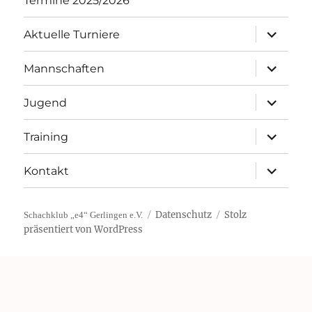
Termine 2025/2026
Unterme
Aktuelle Turniere
öffnen
Unterme
Mannschaften
öffnen
Unterme
Jugend
öffnen
Unterme
Training
öffnen
Unterme
Kontakt
öffnen
Datenschutz
Stolz
Schachklub „e4“ Gerlingen e.V.
präsentiert von WordPress