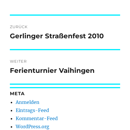
Beitragsnavigation
ZURÜCK
Gerlinger Straßenfest 2010
Vorheriger
Beitrag:
WEITER
Ferienturnier Vaihingen
Nächster
Beitrag:
META
Anmelden
Eintrags-Feed
Kommentar-Feed
WordPress.org