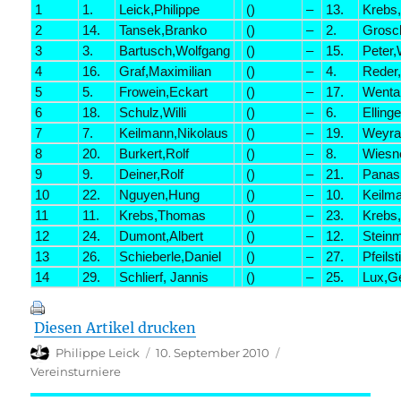
1
1.
Leick,Philippe
()
–
13.
Krebs
2
14.
Tansek,Branko
()
–
2.
Grosch
3
3.
Bartusch,Wolfgang
()
–
15.
Peter,
4
16.
Graf,Maximilian
()
–
4.
Reder,
5
5.
Frowein,Eckart
()
–
17.
Wenta
6
18.
Schulz,Willi
()
–
6.
Elling
7
7.
Keilmann,Nikolaus
()
–
19.
Weyra
8
20.
Burkert,Rolf
()
–
8.
Wiesn
9
9.
Deiner,Rolf
()
–
21.
Panas
10
22.
Nguyen,Hung
()
–
10.
Keilm
11
11.
Krebs,Thomas
()
–
23.
Krebs
12
24.
Dumont,Albert
()
–
12.
Stein
13
26.
Schieberle,Daniel
()
–
27.
Pfeils
14
29.
Schlierf, Jannis
()
–
25.
Lux,G
Diesen Artikel drucken
Autor
Veröffentlicht
Kategorien
Philippe Leick
10. September 2010
am
Vereinsturniere