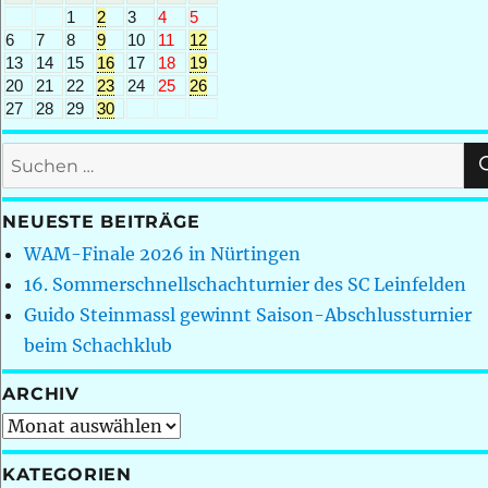
1
2
3
4
5
6
7
8
9
10
11
12
13
14
15
16
17
18
19
20
21
22
23
24
25
26
27
28
29
30
Suchen
nach:
NEUESTE BEITRÄGE
WAM-Finale 2026 in Nürtingen
16. Sommerschnellschachturnier des SC Leinfelden
Guido Steinmassl gewinnt Saison-Abschlussturnier
beim Schachklub
ARCHIV
Archiv
KATEGORIEN