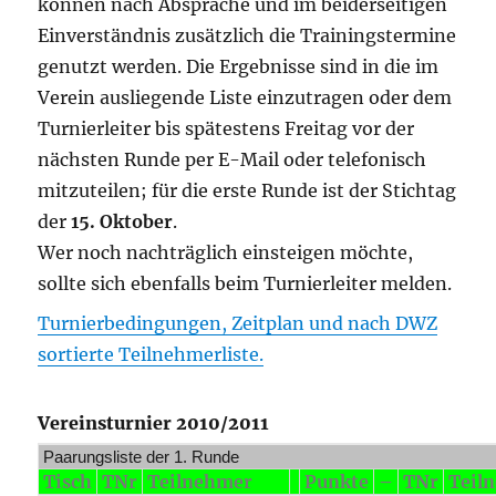
können nach Absprache und im beiderseitigen
Einverständnis zusätzlich die Trainingstermine
genutzt werden. Die Ergebnisse sind in die im
Verein ausliegende Liste einzutragen oder dem
Turnierleiter bis spätestens Freitag vor der
nächsten Runde per E-Mail oder telefonisch
mitzuteilen; für die erste Runde ist der Stichtag
der
15. Oktober
.
Wer noch nachträglich einsteigen möchte,
sollte sich ebenfalls beim Turnierleiter melden.
Turnierbedingungen, Zeitplan und nach DWZ
sortierte Teilnehmerliste.
Vereinsturnier 2010/2011
Paarungsliste der 1. Runde
Tisch
TNr
Teilnehmer
Punkte
–
TNr
Teil