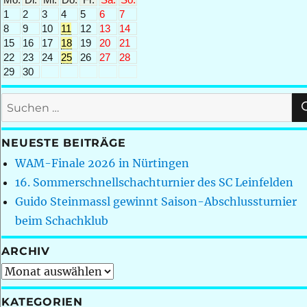
1
2
3
4
5
6
7
8
9
10
11
12
13
14
15
16
17
18
19
20
21
22
23
24
25
26
27
28
29
30
Suchen
nach:
NEUESTE BEITRÄGE
WAM-Finale 2026 in Nürtingen
16. Sommerschnellschachturnier des SC Leinfelden
Guido Steinmassl gewinnt Saison-Abschlussturnier
beim Schachklub
ARCHIV
Archiv
KATEGORIEN