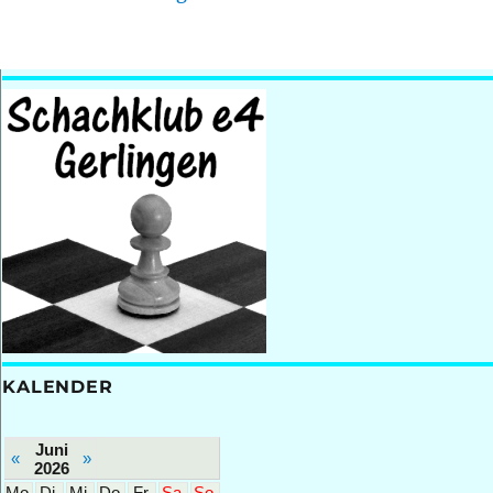
KALENDER
Juni
«
»
2026
Mo.
Di.
Mi.
Do.
Fr.
Sa.
So.