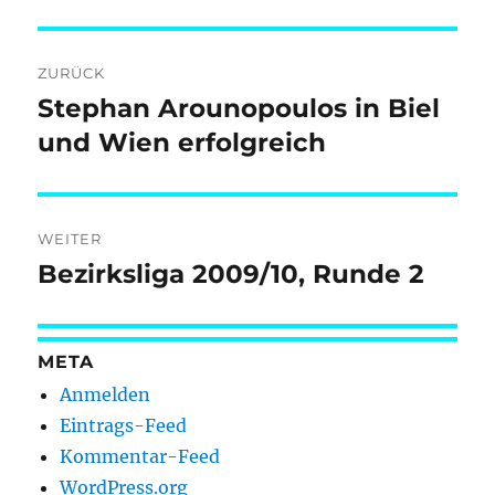
Beitragsnavigation
ZURÜCK
Stephan Arounopoulos in Biel
Vorheriger
Beitrag:
und Wien erfolgreich
WEITER
Bezirksliga 2009/10, Runde 2
Nächster
Beitrag:
META
Anmelden
Eintrags-Feed
Kommentar-Feed
WordPress.org