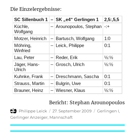
Die Einzelergebnisse:
SC Sillenbuch 1
–
SK „e4“ Gerlingen 1
2,5:,5,5
Küchle,
–
Arounopoulos, Stephan
-:+
Wolfgang
Motzer, Heinrich
–
Bartusch, Wolfgang
1:0
Möhring,
–
Leick, Philippe
0:1
Winfried
Lau, Peter
–
Reder, Erik
½:½
Jäger, Hans-
–
Grosch, Ulrich
½:½
Ulrich
Kuhnke, Frank
–
Dreschmann, Sascha
0:1
Strauss, Martin
–
Bulgrin, Uwe
0:1
Brauner, Heinz
–
Wiesner, Klaus
½:½
Bericht: Stephan Arounopoulos
Autor
Veröffentlicht
Kategorien
Philippe Leick
27. September 2009
Gerlingen I
,
am
Gerlinger Anzeiger
,
Mannschaft