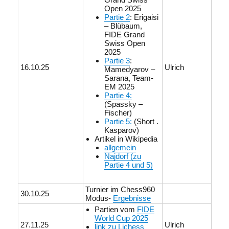
Open 2025
Partie 2
: Erigaisi
– Blübaum,
FIDE Grand
Swiss Open
2025
Partie 3
:
16.10.25
Ulrich
Mamedyarov –
Sarana, Team-
EM 2025
Partie 4:
(Spassky –
Fischer)
Partie 5:
(Short .
Kasparov)
Artikel in Wikipedia
allgemein
Najdorf (zu
Partie 4 und 5)
Turnier im Chess960
30.10.25
Modus-
Ergebnisse
Partien vom
FIDE
World Cup 2025
27.11.25
Ulrich
link zu Lichess