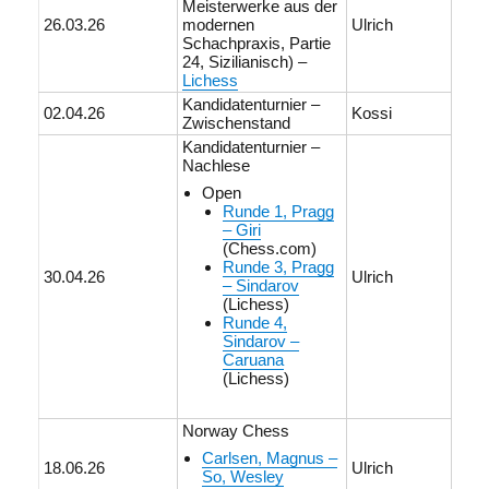
Meisterwerke aus der
26.03.26
modernen
Ulrich
Schachpraxis, Partie
24, Sizilianisch) –
Lichess
Kandidatenturnier –
02.04.26
Kossi
Zwischenstand
Kandidatenturnier –
Nachlese
Open
Runde 1, Pragg
– Giri
(Chess.com)
Runde 3, Pragg
30.04.26
Ulrich
– Sindarov
(Lichess)
Runde 4,
Sindarov –
Caruana
(Lichess)
Norway Chess
Carlsen, Magnus –
18.06.26
Ulrich
So, Wesley