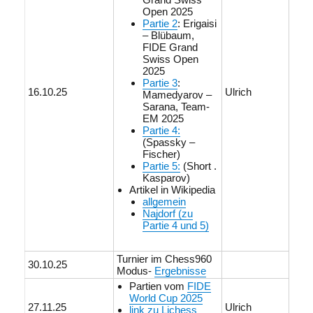
Open 2025
Partie 2
: Erigaisi
– Blübaum,
FIDE Grand
Swiss Open
2025
Partie 3
:
16.10.25
Ulrich
Mamedyarov –
Sarana, Team-
EM 2025
Partie 4:
(Spassky –
Fischer)
Partie 5:
(Short .
Kasparov)
Artikel in Wikipedia
allgemein
Najdorf (zu
Partie 4 und 5)
Turnier im Chess960
30.10.25
Modus-
Ergebnisse
Partien vom
FIDE
World Cup 2025
27.11.25
Ulrich
link zu Lichess