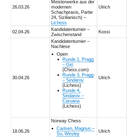
Meisterwerke aus der
26.03.26
modernen
Ulrich
Schachpraxis, Partie
24, Sizilianisch) –
Lichess
Kandidatenturnier –
02.04.26
Kossi
Zwischenstand
Kandidatenturnier –
Nachlese
Open
Runde 1, Pragg
– Giri
(Chess.com)
Runde 3, Pragg
30.04.26
Ulrich
– Sindarov
(Lichess)
Runde 4,
Sindarov –
Caruana
(Lichess)
Norway Chess
Carlsen, Magnus –
18.06.26
Ulrich
So, Wesley