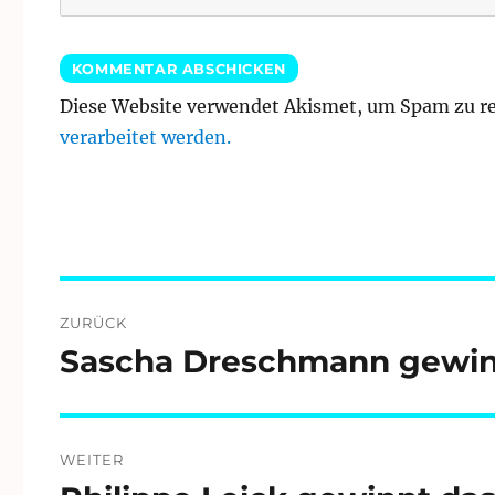
Diese Website verwendet Akismet, um Spam zu r
verarbeitet werden.
Beitragsnavigation
ZURÜCK
Sascha Dreschmann gewinnt
Vorheriger
Beitrag:
WEITER
Nächster