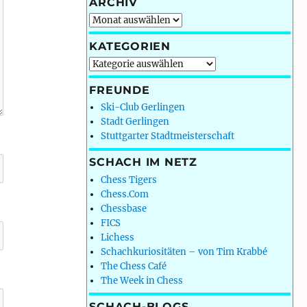
ARCHIV
Archiv
KATEGORIEN
Kategorien
FREUNDE
Ski-Club Gerlingen
Stadt Gerlingen
Stuttgarter Stadtmeisterschaft
SCHACH IM NETZ
Chess Tigers
Chess.Com
Chessbase
FICS
Lichess
Schachkuriositäten – von Tim Krabbé
The Chess Café
The Week in Chess
SCHACH-BLOGS