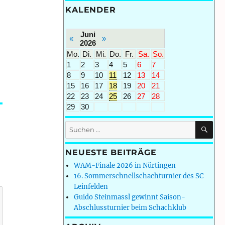
KALENDER
Juni
«
»
2026
Mo.
Di.
Mi.
Do.
Fr.
Sa.
So.
1
2
3
4
5
6
7
8
9
10
11
12
13
14
15
16
17
18
19
20
21
22
23
24
25
26
27
28
29
30
SU
Suchen
nach:
NEUESTE BEITRÄGE
WAM-Finale 2026 in Nürtingen
16. Sommerschnellschachturnier des SC
Leinfelden
Guido Steinmassl gewinnt Saison-
Abschlussturnier beim Schachklub