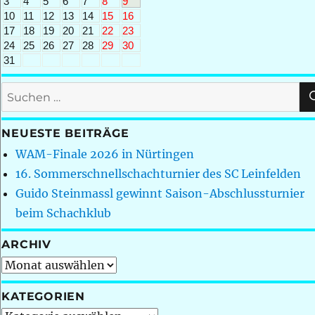
3
4
5
6
7
8
9
10
11
12
13
14
15
16
17
18
19
20
21
22
23
24
25
26
27
28
29
30
31
Suchen
nach:
NEUESTE BEITRÄGE
WAM-Finale 2026 in Nürtingen
16. Sommerschnellschachturnier des SC Leinfelden
Guido Steinmassl gewinnt Saison-Abschlussturnier
beim Schachklub
ARCHIV
Archiv
KATEGORIEN