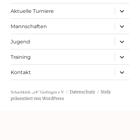
Unterme
Aktuelle Turniere
öffnen
Unterme
Mannschaften
öffnen
Unterme
Jugend
öffnen
Unterme
Training
öffnen
Unterme
Kontakt
öffnen
Datenschutz
Stolz
Schachklub „e4“ Gerlingen e.V.
präsentiert von WordPress