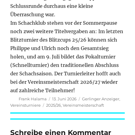
Schlussrunde durchaus eine kleine
Überraschung war.
Im Schachklub stehen vor der Sommerpause
noch zwei weitere Titelvergaben an: Im letzten
Blitzturnier des Blitzcups 25/26 können sich
Philippe und Ulrich noch den Gesamtsieg
holen, und am 9. Juli bildet das Pokalturnier
(Schnellturnier) den traditionellen Abschluss
der Schachsaison. Der Turnierleiter hofft auch
bei der Vereinsmeisterschaft 2026/27 wieder
auf zahlreiche Teilnehmer!
Autor
Veröffentlicht
Kategorien
Frank Halama
13. Juni 2026
Gerlinger Anzeiger
,
am
Schlagwörter
Vereinsturniere
2025/26
,
Vereinsmeisterschaft
Schreibe einen Kommentar