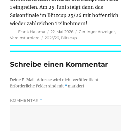
1 eingreifen. Am 25. Juni steigt dann das
Saisonfinale im Blitzcup 25/26 mit hoffentlich
wieder zahlreichen Teilnehmern!
Autor
Veröffentlicht
Kategorien
Frank Halama
22. Mai 2026
Gerlinger Anzeiger
,
am
Schlagwörter
Vereinsturniere
2025/26
,
Blitzcup
Schreibe einen Kommentar
Deine E-Mail-Adresse wird nicht veröffentlicht.
Erforderliche Felder sind mit
*
markiert
KOMMENTAR
*