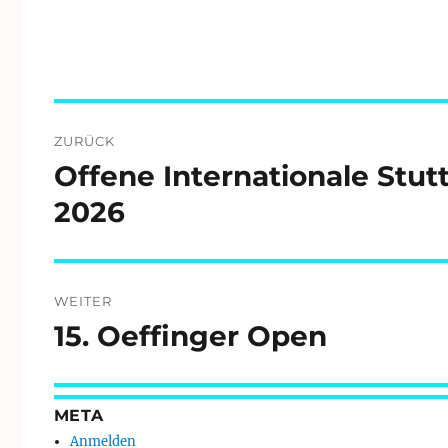
Beitragsnavigation
ZURÜCK
Offene Internationale Stut
Vorheriger
Beitrag:
2026
WEITER
15. Oeffinger Open
Nächster
Beitrag:
META
Anmelden