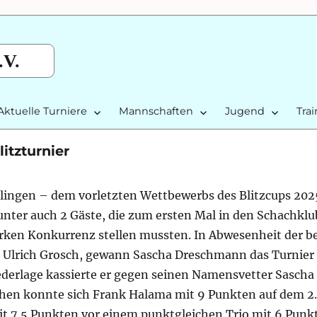
.V.
Aktuelle Turniere
Mannschaften
Jugend
Tra
itzturnier
lingen – dem vorletzten Wettbewerbs des Blitzcups 20
runter auch 2 Gäste, die zum ersten Mal in den Schachklu
arken Konkurrenz stellen mussten. In Abwesenheit der b
d Ulrich Grosch, gewann Sascha Dreschmann das Turnier
ederlage kassierte er gegen seinen Namensvetter Sascha 
chen konnte sich Frank Halama mit 9 Punkten auf dem 2
it 7,5 Punkten vor einem punktgleichen Trio mit 6 Punk