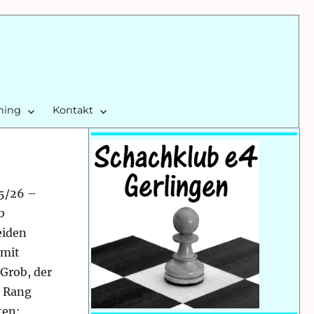
ining
Kontakt
25/26 –
b
eiden
 mit
Grob, der
. Rang
ten: