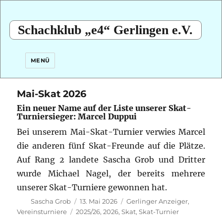
Schachklub „e4“ Gerlingen e.V.
MENÜ
Mai-Skat 2026
Ein neuer Name auf der Liste unserer Skat-
Turniersieger: Marcel Duppui
Bei unserem Mai-Skat-Turnier verwies Marcel
die anderen fünf Skat-Freunde auf die Plätze.
Auf Rang 2 landete Sascha Grob und Dritter
wurde Michael Nagel, der bereits mehrere
unserer Skat-Turniere gewonnen hat.
Autor
Veröffentlicht
Kategorien
Sascha Grob
13. Mai 2026
Gerlinger Anzeiger
,
am
Schlagwörter
Vereinsturniere
2025/26
,
2026
,
Skat
,
Skat-Turnier