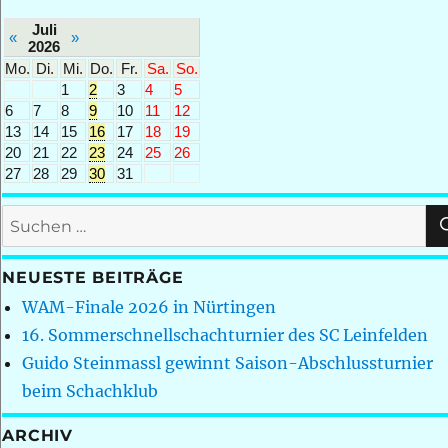
Juli
«
»
2026
Mo.
Di.
Mi.
Do.
Fr.
Sa.
So.
1
2
3
4
5
6
7
8
9
10
11
12
13
14
15
16
17
18
19
20
21
22
23
24
25
26
27
28
29
30
31
Suchen
nach:
NEUESTE BEITRÄGE
WAM-Finale 2026 in Nürtingen
16. Sommerschnellschachturnier des SC Leinfelden
Guido Steinmassl gewinnt Saison-Abschlussturnier
beim Schachklub
ARCHIV