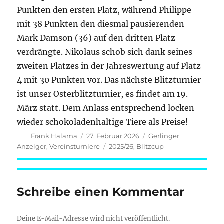
Punkten den ersten Platz, während Philippe
mit 38 Punkten den diesmal pausierenden
Mark Damson (36) auf den dritten Platz
verdrängte. Nikolaus schob sich dank seines
zweiten Platzes in der Jahreswertung auf Platz
4 mit 30 Punkten vor. Das nächste Blitzturnier
ist unser Osterblitzturnier, es findet am 19.
März statt. Dem Anlass entsprechend locken
wieder schokoladenhaltige Tiere als Preise!
Autor
Veröffentlicht
Kategorien
Frank Halama
27. Februar 2026
Gerlinger
am
Schlagwörter
Anzeiger
,
Vereinsturniere
2025/26
,
Blitzcup
Schreibe einen Kommentar
Deine E-Mail-Adresse wird nicht veröffentlicht.