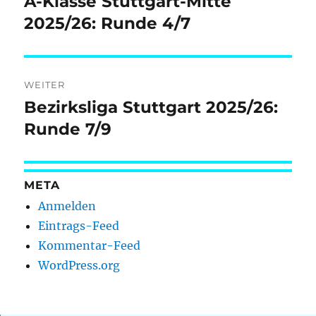
A-Klasse Stuttgart-Mitte
Vorheriger
Beitrag:
2025/26: Runde 4/7
WEITER
Bezirksliga Stuttgart 2025/26:
Nächster
Beitrag:
Runde 7/9
META
Anmelden
Eintrags-Feed
Kommentar-Feed
WordPress.org