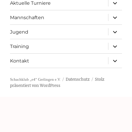
Unterme
Aktuelle Turniere
öffnen
Unterme
Mannschaften
öffnen
Unterme
Jugend
öffnen
Unterme
Training
öffnen
Unterme
Kontakt
öffnen
Datenschutz
Stolz
Schachklub „e4“ Gerlingen e.V.
präsentiert von WordPress