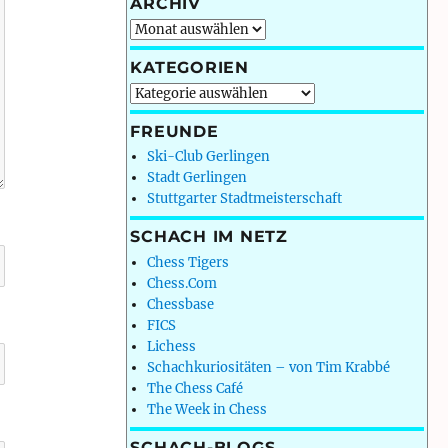
ARCHIV
Archiv
KATEGORIEN
Kategorien
FREUNDE
Ski-Club Gerlingen
Stadt Gerlingen
Stuttgarter Stadtmeisterschaft
SCHACH IM NETZ
Chess Tigers
Chess.Com
Chessbase
FICS
Lichess
Schachkuriositäten – von Tim Krabbé
The Chess Café
The Week in Chess
SCHACH-BLOGS