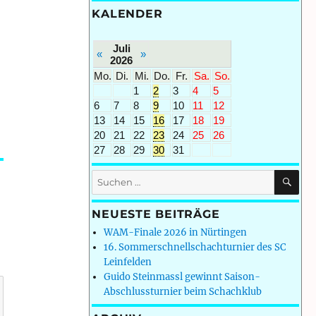
KALENDER
Juli
«
»
2026
Mo.
Di.
Mi.
Do.
Fr.
Sa.
So.
1
2
3
4
5
6
7
8
9
10
11
12
13
14
15
16
17
18
19
20
21
22
23
24
25
26
27
28
29
30
31
SU
Suchen
nach:
NEUESTE BEITRÄGE
WAM-Finale 2026 in Nürtingen
16. Sommerschnellschachturnier des SC
Leinfelden
Guido Steinmassl gewinnt Saison-
Abschlussturnier beim Schachklub