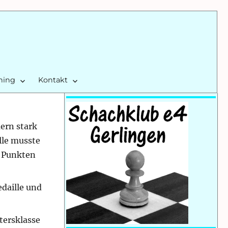
ining
Kontakt
ern stark
lle musste
3 Punkten
edaille und
tersklasse