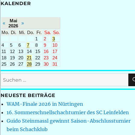
KALENDER
Mai
«
»
2026
Mo.
Di.
Mi.
Do.
Fr.
Sa.
So.
1
2
3
4
5
6
7
8
9
10
11
12
13
14
15
16
17
18
19
20
21
22
23
24
25
26
27
28
29
30
31
Suchen
nach:
NEUESTE BEITRÄGE
WAM-Finale 2026 in Nürtingen
16. Sommerschnellschachturnier des SC Leinfelden
Guido Steinmassl gewinnt Saison-Abschlussturnier
beim Schachklub