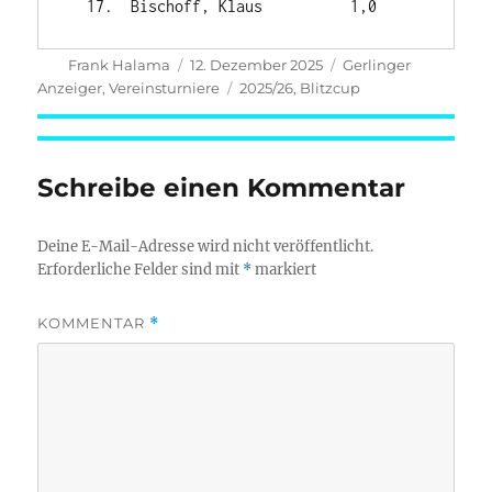
Autor
Veröffentlicht
Kategorien
Frank Halama
12. Dezember 2025
Gerlinger
am
Schlagwörter
Anzeiger
,
Vereinsturniere
2025/26
,
Blitzcup
Schreibe einen Kommentar
Deine E-Mail-Adresse wird nicht veröffentlicht.
Erforderliche Felder sind mit
*
markiert
KOMMENTAR
*