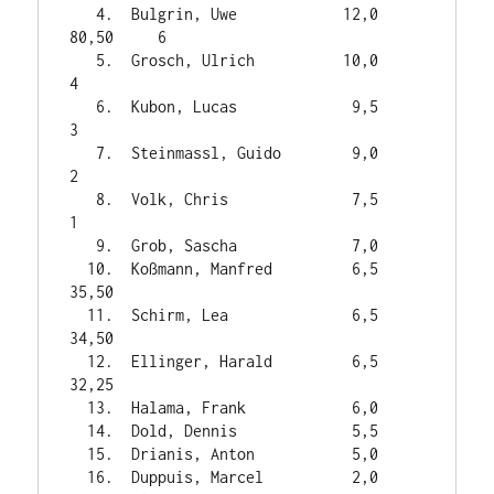
   4.  Bulgrin, Uwe            12,0    
80,50     6

   5.  Grosch, Ulrich          10,0              
4

   6.  Kubon, Lucas             9,5              
3

   7.  Steinmassl, Guido        9,0              
2

   8.  Volk, Chris              7,5              
1

   9.  Grob, Sascha             7,0

  10.  Koßmann, Manfred         6,5    
35,50

  11.  Schirm, Lea              6,5    
34,50

  12.  Ellinger, Harald         6,5    
32,25

  13.  Halama, Frank            6,0

  14.  Dold, Dennis             5,5

  15.  Drianis, Anton           5,0

  16.  Duppuis, Marcel          2,0
