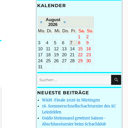
KALENDER
August
«
»
2026
Mo.
Di.
Mi.
Do.
Fr.
Sa.
So.
1
2
3
4
5
6
7
8
9
10
11
12
13
14
15
16
17
18
19
20
21
22
23
24
25
26
27
28
29
30
31
SU
Suchen
nach:
NEUESTE BEITRÄGE
WAM-Finale 2026 in Nürtingen
16. Sommerschnellschachturnier des SC
Leinfelden
Guido Steinmassl gewinnt Saison-
Abschlussturnier beim Schachklub