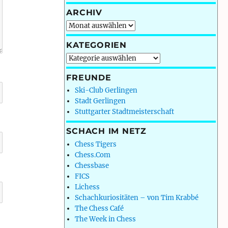
ARCHIV
Archiv
KATEGORIEN
Kategorien
FREUNDE
Ski-Club Gerlingen
Stadt Gerlingen
Stuttgarter Stadtmeisterschaft
SCHACH IM NETZ
Chess Tigers
Chess.Com
Chessbase
FICS
Lichess
Schachkuriositäten – von Tim Krabbé
The Chess Café
The Week in Chess