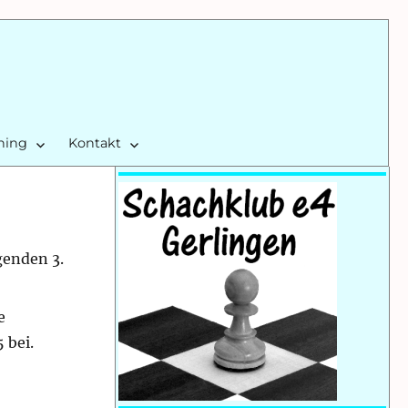
ining
Kontakt
genden 3.
e
 bei.