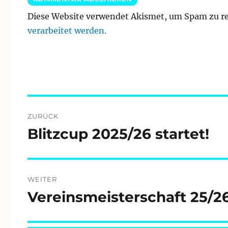
Diese Website verwendet Akismet, um Spam zu r
verarbeitet werden.
Beitragsnavigation
ZURÜCK
Blitzcup 2025/26 startet!
Vorheriger
Beitrag:
WEITER
Vereinsmeisterschaft 25/2
Nächster
Beitrag: